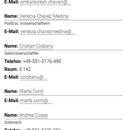
omkarsuresh.chavan@...
Venecia Chávez Medina
PostDoc, Wissenschaftlerin
venecia.chavezmedina@...
Cristian Ciobanu
Gastwissenschaftler
+49-551-5176-490
3.142
cciobanu@...
Marta Conti
marta.conti@...
Andrea Cosso
Doktorand