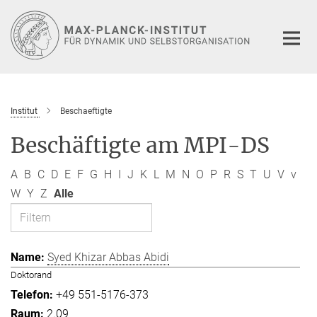
Hauptinhalt
Institut
Beschaeftigte
Beschäftigte am MPI-DS
A
B
C
D
E
F
G
H
I
J
K
L
M
N
O
P
R
S
T
U
V
v
W
Y
Z
Alle
Syed Khizar Abbas Abidi
Doktorand
+49 551-5176-373
2.09