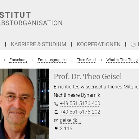
S
KARRIERE & STUDIUM
KOOPERATIONEN
Forschung
Emeritusgruppen
Theo Geisel
What is This Thing
Prof. Dr. Theo Geisel
Emeritiertes wissenschaftliches Mitgli
Nichtlineare Dynamik
+49 551 5176-400
+49 551 5176-202
geisel@...
3.116