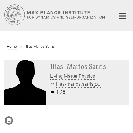
Main-
Content
Home
Ilias-Marios Sarris
Ilias-Marios Sarris
Living Matter Physics
ilias-marios.sarris@...
1.28