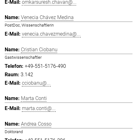
omkarsuresh.chavan@...
Venecia Chávez Medina
PostDoc, Wissenschaftlerin
venecia.chavezmedina@...
Cristian Ciobanu
Gastwissenschaftler
+49-551-5176-490
3.142
cciobanu@...
Marta Conti
marta.conti@...
Andrea Cosso
Doktorand