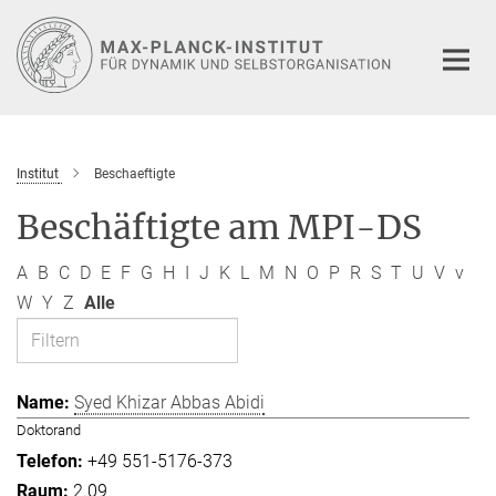
Hauptinhalt
Institut
Beschaeftigte
Beschäftigte am MPI-DS
A
B
C
D
E
F
G
H
I
J
K
L
M
N
O
P
R
S
T
U
V
v
W
Y
Z
Alle
Syed Khizar Abbas Abidi
Doktorand
+49 551-5176-373
2.09