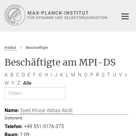
Hauptinhalt
Institut
Beschaeftigte
Beschäftigte am MPI-DS
A
B
C
D
E
F
G
H
I
J
K
L
M
N
O
P
R
S
T
U
V
v
W
Y
Z
Alle
Syed Khizar Abbas Abidi
Doktorand
+49 551-5176-373
2.09