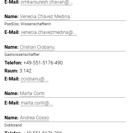
omkarsuresh.chavan@...
Venecia Chávez Medina
PostDoc, Wissenschaftlerin
venecia.chavezmedina@...
Cristian Ciobanu
Gastwissenschaftler
+49-551-5176-490
3.142
cciobanu@...
Marta Conti
marta.conti@...
Andrea Cosso
Doktorand