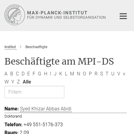
Hauptinhalt
Institut
Beschaeftigte
Beschäftigte am MPI-DS
A
B
C
D
E
F
G
H
I
J
K
L
M
N
O
P
R
S
T
U
V
v
W
Y
Z
Alle
Syed Khizar Abbas Abidi
Doktorand
+49 551-5176-373
2.09