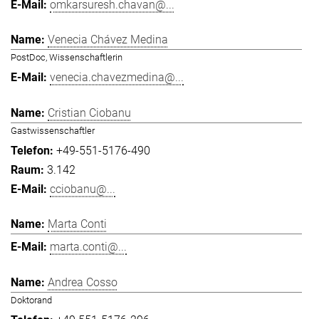
omkarsuresh.chavan@...
Venecia Chávez Medina
PostDoc, Wissenschaftlerin
venecia.chavezmedina@...
Cristian Ciobanu
Gastwissenschaftler
+49-551-5176-490
3.142
cciobanu@...
Marta Conti
marta.conti@...
Andrea Cosso
Doktorand