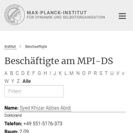
Hauptinhalt
Institut
Beschaeftigte
Beschäftigte am MPI-DS
A
B
C
D
E
F
G
H
I
J
K
L
M
N
O
P
R
S
T
U
V
v
W
Y
Z
Alle
Syed Khizar Abbas Abidi
Doktorand
+49 551-5176-373
2.09