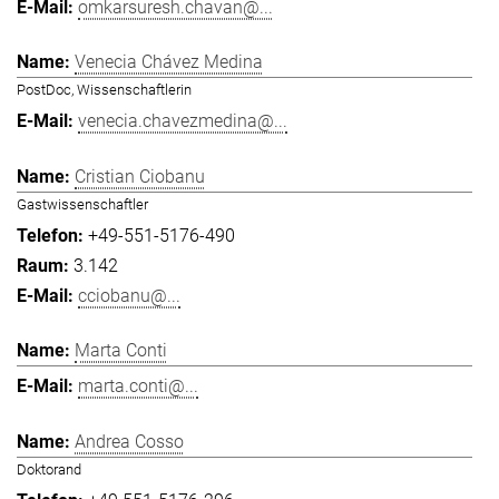
omkarsuresh.chavan@...
Venecia Chávez Medina
PostDoc, Wissenschaftlerin
venecia.chavezmedina@...
Cristian Ciobanu
Gastwissenschaftler
+49-551-5176-490
3.142
cciobanu@...
Marta Conti
marta.conti@...
Andrea Cosso
Doktorand