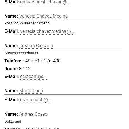
omkarsuresh.chavan@...
Venecia Chávez Medina
PostDoc, Wissenschaftlerin
venecia.chavezmedina@...
Cristian Ciobanu
Gastwissenschaftler
+49-551-5176-490
3.142
cciobanu@...
Marta Conti
marta.conti@...
Andrea Cosso
Doktorand