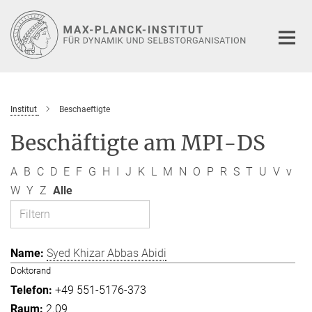
Hauptinhalt
Institut
Beschaeftigte
Beschäftigte am MPI-DS
A
B
C
D
E
F
G
H
I
J
K
L
M
N
O
P
R
S
T
U
V
v
W
Y
Z
Alle
Syed Khizar Abbas Abidi
Doktorand
+49 551-5176-373
2.09