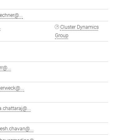
echner@...
.
Cluster Dynamics
Group
rr@...
terweck@...
.chattaraj@...
esh.chavan@...