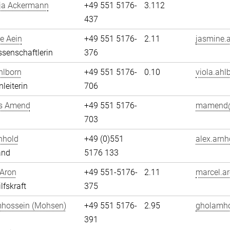
ja Ackermann
+49 551 5176-
3.112
437
e Aein
+49 551 5176-
2.11
jasmine.a
senschaftlerin
376
hlborn
+49 551 5176-
0.10
viola.ahl
leiterin
706
s Amend
+49 551 5176-
mamend@
703
nhold
+49 (0)551
alex.arnh
and
5176 133
 Aron
+49 551-5176-
2.11
marcel.ar
lfskraft
375
hossein (Mohsen)
+49 551 5176-
2.95
gholamho
i
391