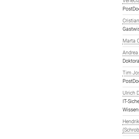
Veneci
PostDoc
Cristia
Gastwis
Marta C
Andrea
Doktor
Tim Jos
PostDo
Ulrich 
IT-Sich
Wissens
Hendrik
(Schrob