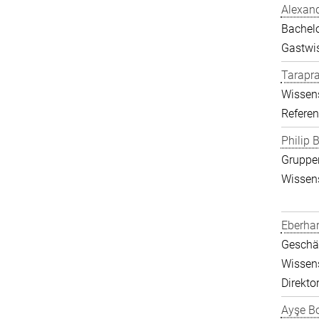
Alexand
Bachelo
Gastwis
Tarapr
Wissens
Referen
Philip B
Gruppen
Wissens
Eberha
Geschäf
Wissens
Direkto
Ayşe Bo