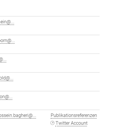
ein@...
born@...
...
old@...
on@...
ssein.bagheri@...
Publikationsreferenzen
Twitter Account