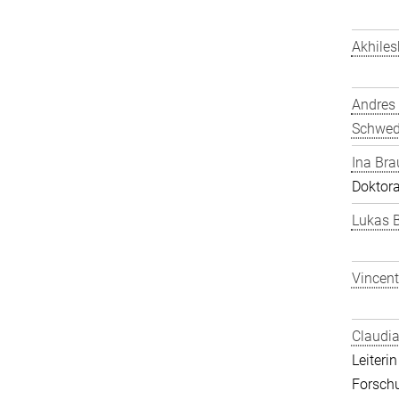
Akhiles
Andres
Schwe
Ina Bra
Doktor
Lukas 
Vincent
Claudia
Leiteri
Forsch