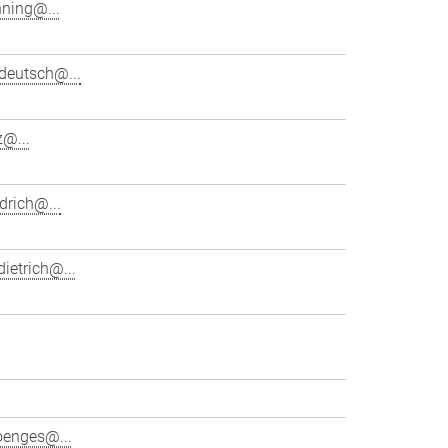
hning@...
deutsch@...
z@...
drich@...
ietrich@...
oenges@...