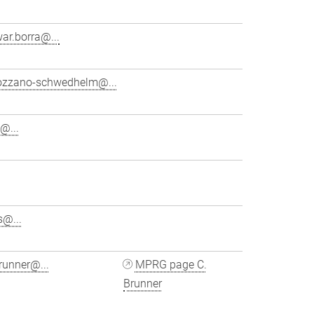
ar.borra@...
ozzano-schwedhelm@...
@...
s@...
runner@...
MPRG page C.
Brunner