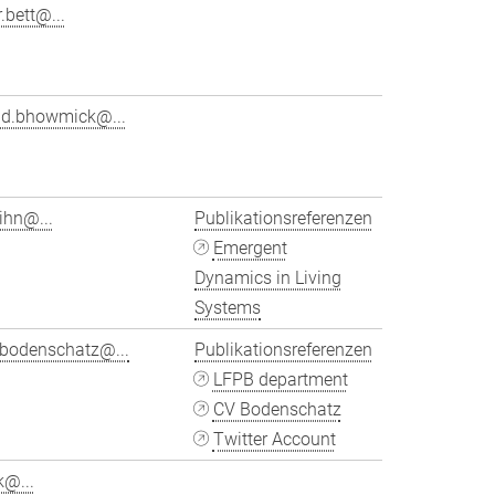
.bett@...
ad.bhowmick@...
tihn@...
Publikationsreferenzen
Emergent
Dynamics in Living
Systems
.bodenschatz@...
Publikationsreferenzen
LFPB department
CV Bodenschatz
Twitter Account
k@...