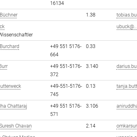
16134
 Büchner
1.38
tobias.bu
ck
ubuck@..
Wissenschaftler
 Burchard
+49 551 5176-
0.33
664
Burr
+49 551-5176-
3.140
darius.bu
372
utterweck
+49-551-5176-
0.13
tanja.but
745
ha Chattaraj
+49 551 5176-
3.106
aniruddha
571
Suresh Chavan
2.14
omkarsur