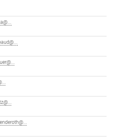
ta@...
baud@...
uer@...
...
tz@...
enderoth@...