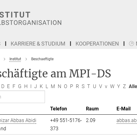
S
KARRIERE & STUDIUM
KOOPERATIONEN
Institut
Beschaeftigte
schäftigte am MPI-DS
D
E
F
G
H
I
J
K
L
M
N
O
P
R
S
T
U
V
v
W
Y
Z
All
Telefon
Raum
E-Mail
izar Abbas Abidi
+49 551-5176-
2.09
abbas.abi
and
373