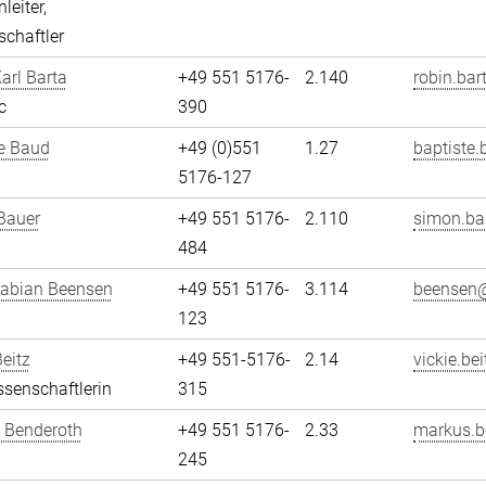
leiter,
chaftler
arl Barta
+49 551 5176-
2.140
robin.bar
c
390
e Baud
+49 (0)551
1.27
baptiste.
5176-127
Bauer
+49 551 5176-
2.110
simon.ba
484
Fabian Beensen
+49 551 5176-
3.114
beensen@
123
Beitz
+49 551-5176-
2.14
vickie.bei
senschaftlerin
315
 Benderoth
+49 551 5176-
2.33
markus.b
245