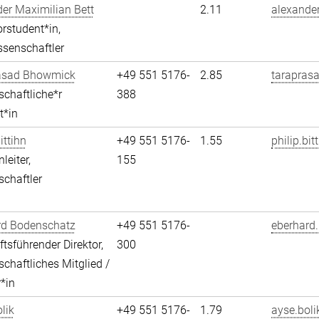
er Maximilian Bett
2.11
alexander
rstudent*in,
senschaftler
asad Bhowmick
+49 551 5176-
2.85
tarapras
chaftliche*r
388
t*in
ittihn
+49 551 5176-
1.55
philip.bit
leiter,
155
chaftler
rd Bodenschatz
+49 551 5176-
eberhard
tsführender Direktor,
300
chaftliches Mitglied /
r*in
lik
+49 551 5176-
1.79
ayse.boli