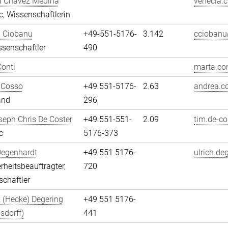
a Chávez Medina
venecia.
, Wissenschaftlerin
n Ciobanu
+49-551-5176-
3.142
cciobanu
senschaftler
490
onti
marta.con
 Cosso
+49 551-5176-
2.63
andrea.c
and
296
eph Chris De Coster
+49 551-551-
2.09
tim.de-co
c
5176-373
Degenhardt
+49 551 5176-
ulrich.de
erheitsbeauftragter,
720
chaftler
 (Hecke) Degering
+49 551 5176-
sdorff)
441