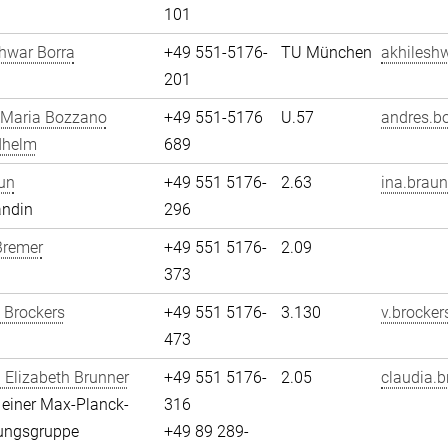
101
hwar Borra
+49 551-5176-
TU München
akhileshw
201
 Maria Bozzano
+49 551-5176
U.57
andres.b
dhelm
689
un
+49 551 5176-
2.63
ina.braun
andin
296
Bremer
+49 551 5176-
2.09
373
 Brockers
+49 551 5176-
3.130
v.brocker
473
 Elizabeth Brunner
+49 551 5176-
2.05
claudia.b
n einer Max-Planck-
316
ungsgruppe
+49 89 289-