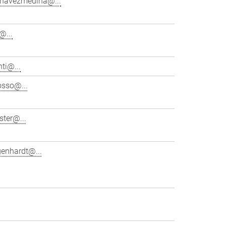
chavezmedina@...
@...
ti@...
osso@...
ster@...
genhardt@...