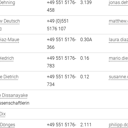
Dehning
+49 551 5176-
3.139
jonas.de
458
w Deutsch
+49 (0)551
matthew.
c
5176 107
Diaz-Maue
+49 551 5176-
0.30A
laura.dia
366
iedrich
+49 551 5176-
0.16
mario.die
783
 Dietrich
+49 551 5176-
0.12
susanne.d
734
e Dissanayake
senschaftlerin
Dix
 Dönges
+49 551 5176-
2.111
philipp.d