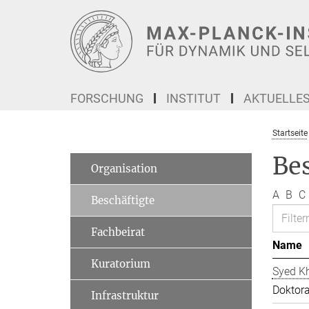
Hauptinhalt
FORSCHUNG
INSTITUT
AKTUELLE
Startseite
Be
Organisation
A
B
C
Beschäftigte
Fachbeirat
Name
Kuratorium
Syed Kh
Doktor
Infrastruktur