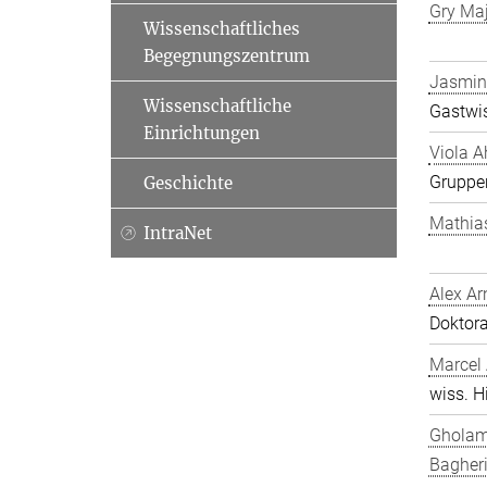
Gry Ma
Wissenschaftliches
Begegnungszentrum
Jasmin
Wissenschaftliche
Gastwis
Einrichtungen
Viola A
Gruppen
Geschichte
Mathia
IntraNet
Alex Ar
Doktor
Marcel
wiss. Hi
Gholam
Bagher