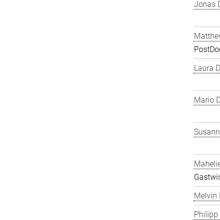
Jonas 
Matthe
PostDo
Laura 
Mario D
Susanne
Maheli
Gastwis
Melvin 
Philipp