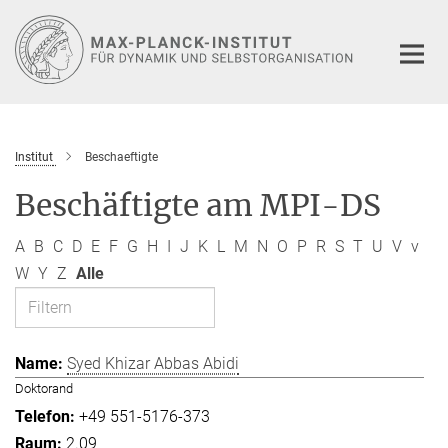
Hauptinhalt
Institut
Beschaeftigte
Beschäftigte am MPI-DS
A
B
C
D
E
F
G
H
I
J
K
L
M
N
O
P
R
S
T
U
V
v
W
Y
Z
Alle
Syed Khizar Abbas Abidi
Doktorand
+49 551-5176-373
2.09