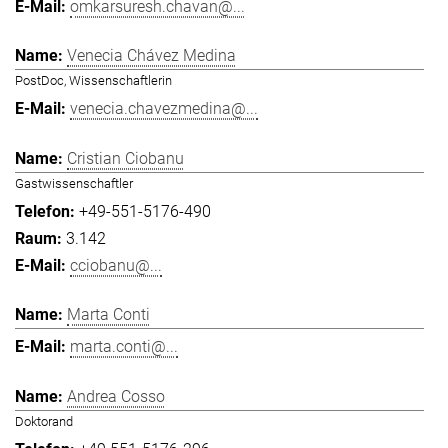
omkarsuresh.chavan@...
Venecia Chávez Medina
PostDoc, Wissenschaftlerin
venecia.chavezmedina@...
Cristian Ciobanu
Gastwissenschaftler
+49-551-5176-490
3.142
cciobanu@...
Marta Conti
marta.conti@...
Andrea Cosso
Doktorand