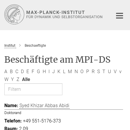
Hauptinhalt
Institut
Beschaeftigte
Beschäftigte am MPI-DS
A
B
C
D
E
F
G
H
I
J
K
L
M
N
O
P
R
S
T
U
V
v
W
Y
Z
Alle
Syed Khizar Abbas Abidi
Doktorand
+49 551-5176-373
2.09