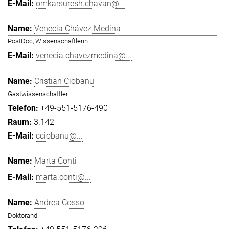
omkarsuresh.chavan@...
Venecia Chávez Medina
PostDoc, Wissenschaftlerin
venecia.chavezmedina@...
Cristian Ciobanu
Gastwissenschaftler
+49-551-5176-490
3.142
cciobanu@...
Marta Conti
marta.conti@...
Andrea Cosso
Doktorand