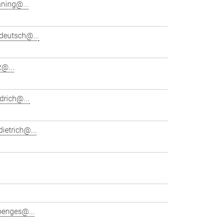
hning@...
deutsch@...
z@...
drich@...
ietrich@...
oenges@...