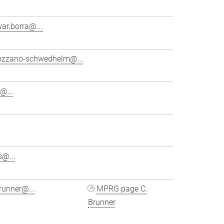
ar.borra@...
ozzano-schwedhelm@...
@...
s@...
runner@...
MPRG page C.
Brunner