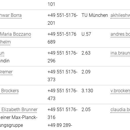
101
hwar Borra
+49 551-5176-
TU München
akhileshw
201
 Maria Bozzano
+49 551-5176
U.57
andres.b
dhelm
689
un
+49 551 5176-
2.63
ina.braun
andin
296
Bremer
+49 551 5176-
2.09
373
 Brockers
+49 551 5176-
3.130
v.brocker
473
 Elizabeth Brunner
+49 551 5176-
2.05
claudia.b
n einer Max-Planck-
316
ungsgruppe
+49 89 289-