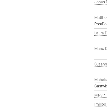
Jonas 
Matthe
PostDo
Laura 
Mario D
Susanne
Maheli
Gastwis
Melvin 
Philipp