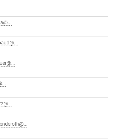
ta@...
baud@...
uer@...
...
tz@...
enderoth@...