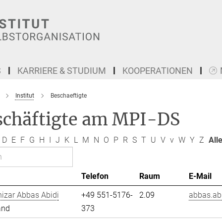
S
KARRIERE & STUDIUM
KOOPERATIONEN
Institut
Beschaeftigte
schäftigte am MPI-DS
D
E
F
G
H
I
J
K
L
M
N
O
P
R
S
T
U
V
v
W
Y
Z
All
Telefon
Raum
E-Mail
izar Abbas Abidi
+49 551-5176-
2.09
abbas.abi
and
373