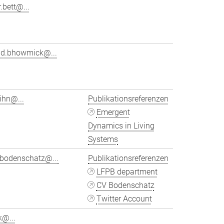
.bett@...
ad.bhowmick@...
tihn@...
Publikationsreferenzen
Emergent
Dynamics in Living
Systems
.bodenschatz@...
Publikationsreferenzen
LFPB department
CV Bodenschatz
Twitter Account
k@...