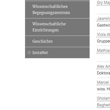
Gry Ma
Wissenschaftliches
Begegnungszentrum
Jasmin
Wissenschaftliche
Gastwis
Einrichtungen
Viola A
Gruppen
Geschichte
Mathia
IntraNet
Alex Ar
Doktor
Marcel
wiss. Hi
Gholam
Bagher