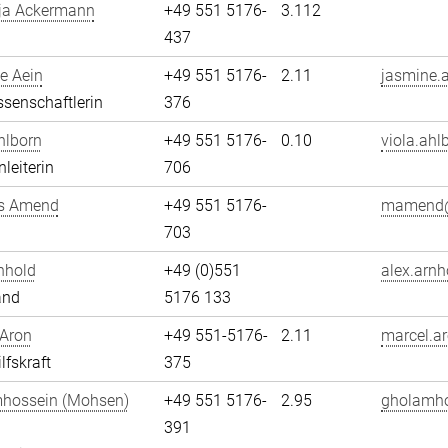
ja Ackermann
+49 551 5176-
3.112
437
e Aein
+49 551 5176-
2.11
jasmine.a
senschaftlerin
376
hlborn
+49 551 5176-
0.10
viola.ahl
leiterin
706
s Amend
+49 551 5176-
mamend@
703
nhold
+49 (0)551
alex.arnh
and
5176 133
 Aron
+49 551-5176-
2.11
marcel.ar
lfskraft
375
hossein (Mohsen)
+49 551 5176-
2.95
gholamho
i
391