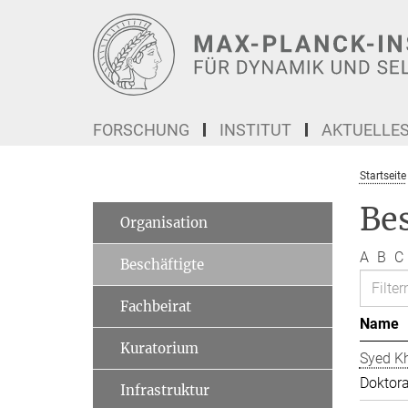
Hauptinhalt
FORSCHUNG
INSTITUT
AKTUELLE
Startseite
Be
Organisation
A
B
C
Beschäftigte
Fachbeirat
Name
Kuratorium
Syed Kh
Doktor
Infrastruktur