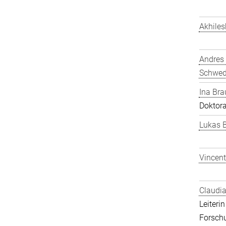
Akhiles
Andres
Schwe
Ina Bra
Doktor
Lukas 
Vincent
Claudia
Leiteri
Forsch