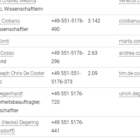
a Chávez Medina
venecia.
, Wissenschaftlerin
n Ciobanu
+49-551-5176-
3.142
cciobanu
senschaftler
490
onti
marta.con
 Cosso
+49 551-5176-
2.63
andrea.c
and
296
eph Chris De Coster
+49 551-551-
2.09
tim.de-co
c
5176-373
Degenhardt
+49 551 5176-
ulrich.de
erheitsbeauftragter,
720
chaftler
 (Hecke) Degering
+49 551 5176-
sdorff)
441