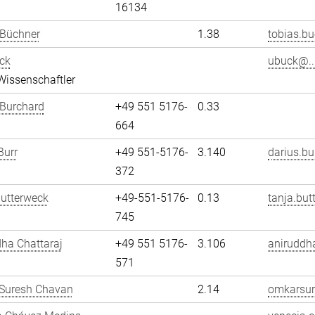
16134
 Büchner
1.38
tobias.bu
ck
ubuck@..
Wissenschaftler
 Burchard
+49 551 5176-
0.33
664
Burr
+49 551-5176-
3.140
darius.bu
372
utterweck
+49-551-5176-
0.13
tanja.but
745
ha Chattaraj
+49 551 5176-
3.106
aniruddha
571
Suresh Chavan
2.14
omkarsur