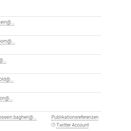
ein@...
born@...
...
old@...
on@...
ssein.bagheri@...
Publikationsreferenzen
Twitter Account