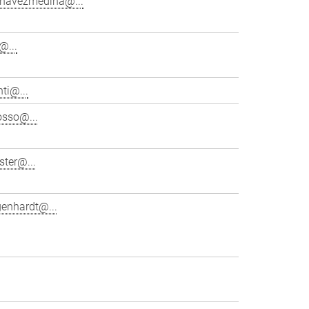
chavezmedina@...
@...
ti@...
osso@...
ster@...
genhardt@...