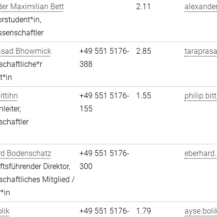
er Maximilian Bett
2.11
alexander
rstudent*in,
senschaftler
asad Bhowmick
+49 551 5176-
2.85
tarapras
chaftliche*r
388
t*in
ittihn
+49 551 5176-
1.55
philip.bit
leiter,
155
chaftler
rd Bodenschatz
+49 551 5176-
eberhard
tsführender Direktor,
300
chaftliches Mitglied /
r*in
lik
+49 551 5176-
1.79
ayse.boli