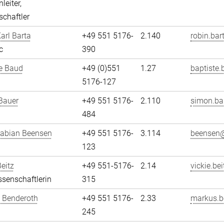
leiter,
chaftler
arl Barta
+49 551 5176-
2.140
robin.bar
c
390
e Baud
+49 (0)551
1.27
baptiste.
5176-127
Bauer
+49 551 5176-
2.110
simon.ba
484
Fabian Beensen
+49 551 5176-
3.114
beensen@
123
Beitz
+49 551-5176-
2.14
vickie.bei
senschaftlerin
315
 Benderoth
+49 551 5176-
2.33
markus.b
245