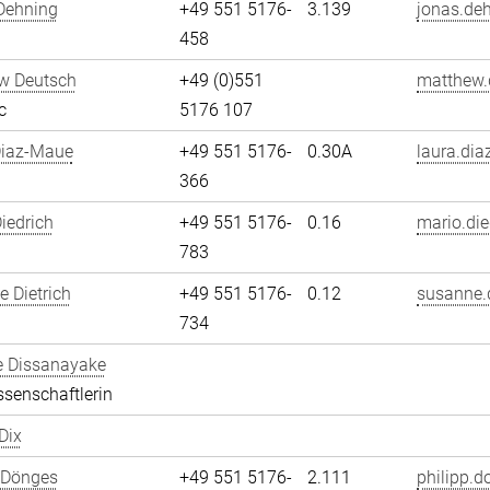
Dehning
+49 551 5176-
3.139
jonas.de
458
w Deutsch
+49 (0)551
matthew.
c
5176 107
Diaz-Maue
+49 551 5176-
0.30A
laura.dia
366
iedrich
+49 551 5176-
0.16
mario.die
783
 Dietrich
+49 551 5176-
0.12
susanne.d
734
e Dissanayake
senschaftlerin
Dix
 Dönges
+49 551 5176-
2.111
philipp.d