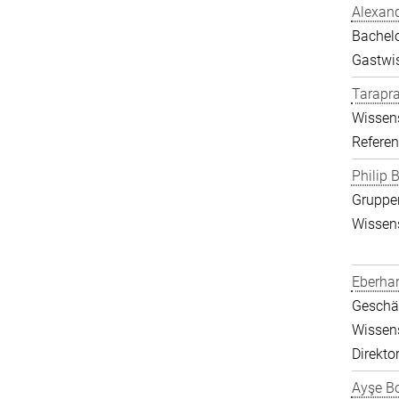
Alexand
Bachelo
Gastwis
Tarapr
Wissens
Referen
Philip B
Gruppen
Wissens
Eberha
Geschäf
Wissens
Direkto
Ayşe Bo