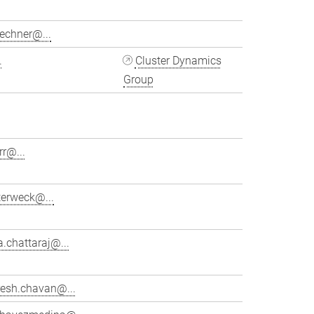
echner@...
.
Cluster Dynamics
Group
rr@...
terweck@...
.chattaraj@...
esh.chavan@...