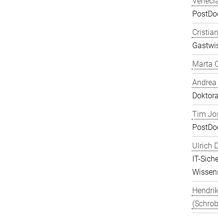
Veneci
PostDoc
Cristia
Gastwis
Marta C
Andrea
Doktor
Tim Jos
PostDo
Ulrich 
IT-Sich
Wissens
Hendrik
(Schrob