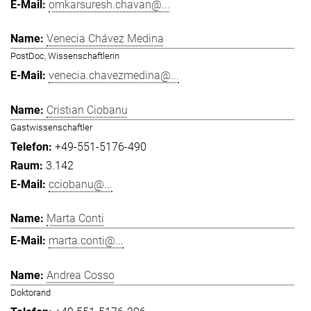
omkarsuresh.chavan@...
Venecia Chávez Medina
PostDoc, Wissenschaftlerin
venecia.chavezmedina@...
Cristian Ciobanu
Gastwissenschaftler
+49-551-5176-490
3.142
cciobanu@...
Marta Conti
marta.conti@...
Andrea Cosso
Doktorand