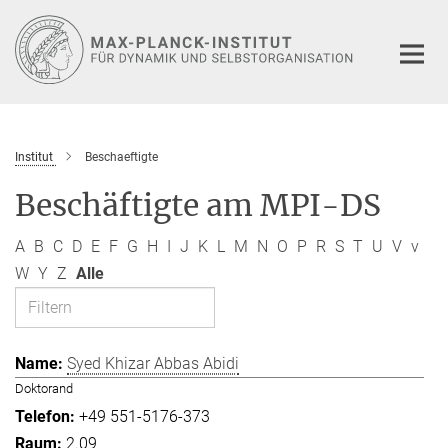
Hauptinhalt
Institut
Beschaeftigte
Beschäftigte am MPI-DS
A
B
C
D
E
F
G
H
I
J
K
L
M
N
O
P
R
S
T
U
V
v
W
Y
Z
Alle
Syed Khizar Abbas Abidi
Doktorand
+49 551-5176-373
2.09