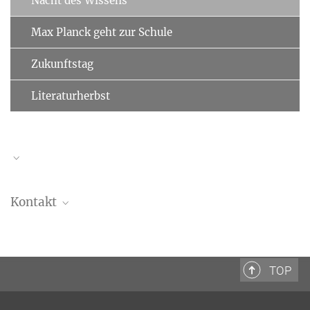
Nacht des Wissens
Max Planck geht zur Schule
Zukunftstag
Literaturherbst
Kontakt
MPI-DS Presse- und Öffentlichkeitsarbeit
+49 551 5176-668
presse@...
TOP
Manuel Maidorn