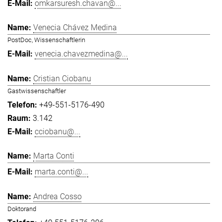
omkarsuresh.chavan@...
Venecia Chávez Medina
PostDoc, Wissenschaftlerin
venecia.chavezmedina@...
Cristian Ciobanu
Gastwissenschaftler
+49-551-5176-490
3.142
cciobanu@...
Marta Conti
marta.conti@...
Andrea Cosso
Doktorand