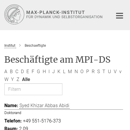
Hauptinhalt
Institut
Beschaeftigte
Beschäftigte am MPI-DS
A
B
C
D
E
F
G
H
I
J
K
L
M
N
O
P
R
S
T
U
V
v
W
Y
Z
Alle
Syed Khizar Abbas Abidi
Doktorand
+49 551-5176-373
2.09