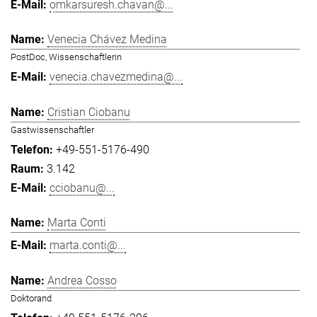
omkarsuresh.chavan@...
Venecia Chávez Medina
PostDoc, Wissenschaftlerin
venecia.chavezmedina@...
Cristian Ciobanu
Gastwissenschaftler
+49-551-5176-490
3.142
cciobanu@...
Marta Conti
marta.conti@...
Andrea Cosso
Doktorand