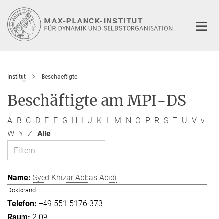
Hauptinhalt
Institut
Beschaeftigte
Beschäftigte am MPI-DS
A
B
C
D
E
F
G
H
I
J
K
L
M
N
O
P
R
S
T
U
V
v
W
Y
Z
Alle
Syed Khizar Abbas Abidi
Doktorand
+49 551-5176-373
2.09