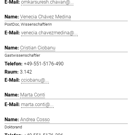
omkarsuresh.chavan@...
Venecia Chávez Medina
PostDoc, Wissenschaftlerin
venecia.chavezmedina@...
Cristian Ciobanu
Gastwissenschaftler
+49-551-5176-490
3.142
cciobanu@...
Marta Conti
marta.conti@...
Andrea Cosso
Doktorand