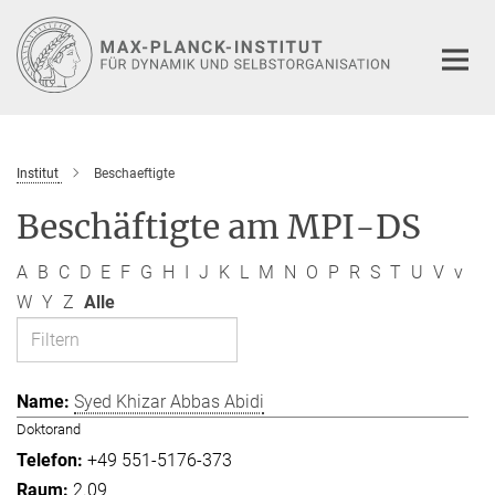
Hauptinhalt
Institut
Beschaeftigte
Beschäftigte am MPI-DS
A
B
C
D
E
F
G
H
I
J
K
L
M
N
O
P
R
S
T
U
V
v
W
Y
Z
Alle
Syed Khizar Abbas Abidi
Doktorand
+49 551-5176-373
2.09