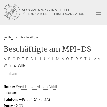
Hauptinhalt
Institut
Beschaeftigte
Beschäftigte am MPI-DS
A
B
C
D
E
F
G
H
I
J
K
L
M
N
O
P
R
S
T
U
V
v
W
Y
Z
Alle
Syed Khizar Abbas Abidi
Doktorand
+49 551-5176-373
2.09