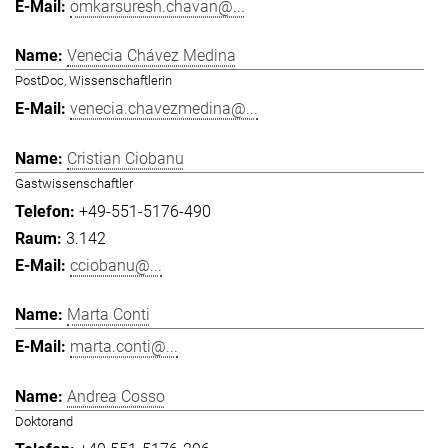
omkarsuresh.chavan@...
Venecia Chávez Medina
PostDoc, Wissenschaftlerin
venecia.chavezmedina@...
Cristian Ciobanu
Gastwissenschaftler
+49-551-5176-490
3.142
cciobanu@...
Marta Conti
marta.conti@...
Andrea Cosso
Doktorand