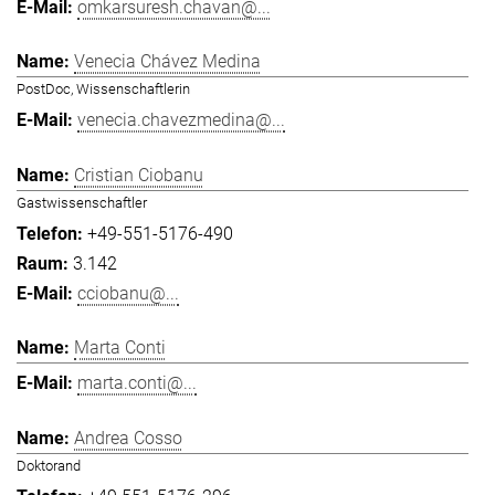
omkarsuresh.chavan@...
Venecia Chávez Medina
PostDoc, Wissenschaftlerin
venecia.chavezmedina@...
Cristian Ciobanu
Gastwissenschaftler
+49-551-5176-490
3.142
cciobanu@...
Marta Conti
marta.conti@...
Andrea Cosso
Doktorand