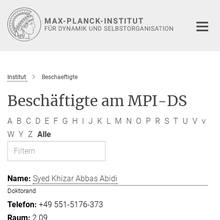
Hauptinhalt
Institut
Beschaeftigte
Beschäftigte am MPI-DS
A
B
C
D
E
F
G
H
I
J
K
L
M
N
O
P
R
S
T
U
V
v
W
Y
Z
Alle
Syed Khizar Abbas Abidi
Doktorand
+49 551-5176-373
2.09