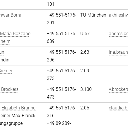
101
hwar Borra
+49 551-5176-
TU München
akhileshw
201
 Maria Bozzano
+49 551-5176
U.57
andres.b
dhelm
689
un
+49 551 5176-
2.63
ina.braun
andin
296
Bremer
+49 551 5176-
2.09
373
 Brockers
+49 551 5176-
3.130
v.brocker
473
 Elizabeth Brunner
+49 551 5176-
2.05
claudia.b
n einer Max-Planck-
316
ungsgruppe
+49 89 289-