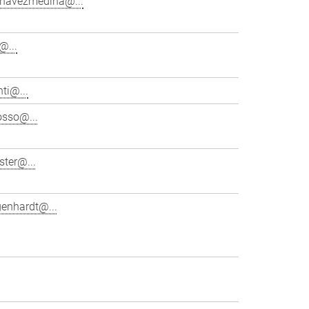
chavezmedina@...
@...
ti@...
osso@...
ster@...
genhardt@...