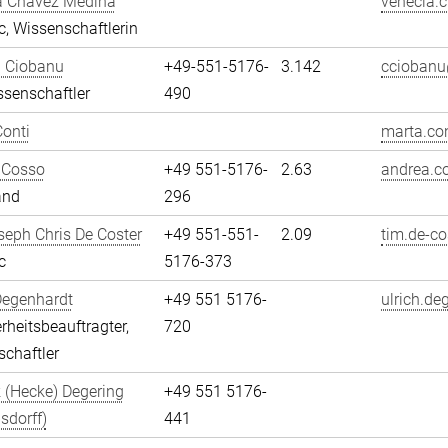
a Chávez Medina
venecia.
, Wissenschaftlerin
n Ciobanu
+49-551-5176-
3.142
cciobanu
senschaftler
490
onti
marta.con
 Cosso
+49 551-5176-
2.63
andrea.c
and
296
eph Chris De Coster
+49 551-551-
2.09
tim.de-co
c
5176-373
Degenhardt
+49 551 5176-
ulrich.de
erheitsbeauftragter,
720
chaftler
 (Hecke) Degering
+49 551 5176-
sdorff)
441