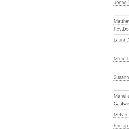
Jonas 
Matthe
PostDo
Laura 
Mario D
Susanne
Maheli
Gastwis
Melvin 
Philipp