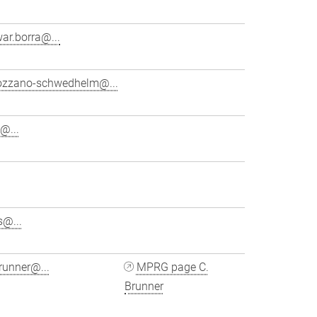
ar.borra@...
ozzano-schwedhelm@...
@...
s@...
runner@...
MPRG page C.
Brunner