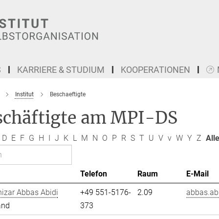
S
KARRIERE & STUDIUM
KOOPERATIONEN
Institut
Beschaeftigte
schäftigte am MPI-DS
D
E
F
G
H
I
J
K
L
M
N
O
P
R
S
T
U
V
v
W
Y
Z
All
Telefon
Raum
E-Mail
izar Abbas Abidi
+49 551-5176-
2.09
abbas.abi
and
373