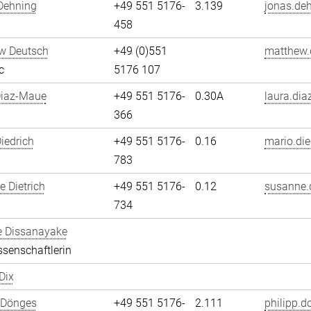
Dehning
+49 551 5176-
3.139
jonas.de
458
w Deutsch
+49 (0)551
matthew.
c
5176 107
Diaz-Maue
+49 551 5176-
0.30A
laura.dia
366
iedrich
+49 551 5176-
0.16
mario.die
783
 Dietrich
+49 551 5176-
0.12
susanne.d
734
e Dissanayake
senschaftlerin
Dix
 Dönges
+49 551 5176-
2.111
philipp.d