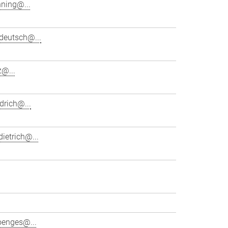
hning@...
deutsch@...
z@...
drich@...
ietrich@...
oenges@...