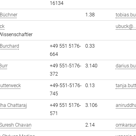
16134
 Büchner
1.38
tobias.bu
ck
ubuck@..
Wissenschaftler
 Burchard
+49 551 5176-
0.33
664
Burr
+49 551-5176-
3.140
darius.bu
372
utterweck
+49-551-5176-
0.13
tanja.but
745
ha Chattaraj
+49 551 5176-
3.106
aniruddha
571
Suresh Chavan
2.14
omkarsur