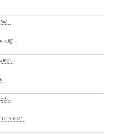
ta@...
baud@...
uer@...
...
tz@...
enderoth@...