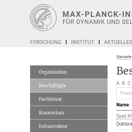
Hauptinhalt
FORSCHUNG
INSTITUT
AKTUELLE
Startseite
Be
Organisation
A
B
C
Beschäftigte
Fachbeirat
Name
Kuratorium
Syed Kh
Doktor
Infrastruktur