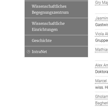
Gry Ma
Wissenschaftliches
Begegnungszentrum
Jasmin
Wissenschaftliche
Gastwis
Einrichtungen
Viola A
Gruppen
Geschichte
Mathia
IntraNet
Alex Ar
Doktor
Marcel
wiss. Hi
Gholam
Bagher