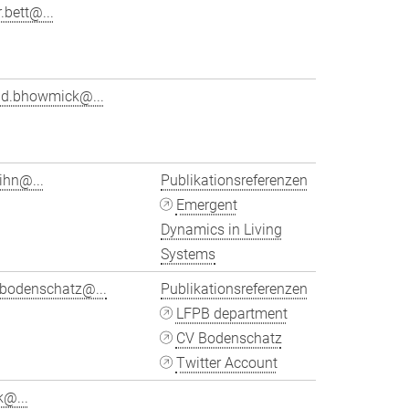
.bett@...
ad.bhowmick@...
tihn@...
Publikationsreferenzen
Emergent
Dynamics in Living
Systems
.bodenschatz@...
Publikationsreferenzen
LFPB department
CV Bodenschatz
Twitter Account
k@...