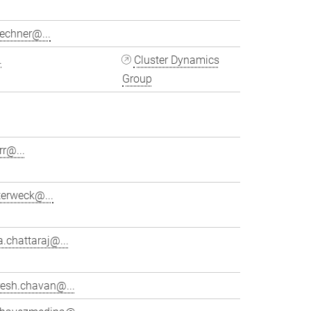
echner@...
.
Cluster Dynamics
Group
rr@...
terweck@...
.chattaraj@...
esh.chavan@...