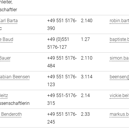
leiter,
chaftler
arl Barta
+49 551 5176-
2.140
robin.bar
c
390
e Baud
+49 (0)551
1.27
baptiste.
5176-127
Bauer
+49 551 5176-
2.110
simon.ba
484
Fabian Beensen
+49 551 5176-
3.114
beensen@
123
Beitz
+49 551-5176-
2.14
vickie.bei
senschaftlerin
315
 Benderoth
+49 551 5176-
2.33
markus.b
245