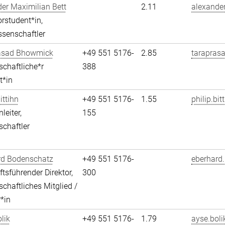
er Maximilian Bett
2.11
alexander
rstudent*in,
senschaftler
asad Bhowmick
+49 551 5176-
2.85
tarapras
chaftliche*r
388
t*in
ittihn
+49 551 5176-
1.55
philip.bit
leiter,
155
chaftler
rd Bodenschatz
+49 551 5176-
eberhard
tsführender Direktor,
300
chaftliches Mitglied /
r*in
lik
+49 551 5176-
1.79
ayse.boli