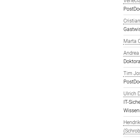
Veneci
PostDoc
Cristia
Gastwis
Marta C
Andrea
Doktor
Tim Jos
PostDo
Ulrich 
IT-Sich
Wissens
Hendrik
(Schrob