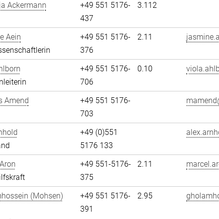
ja Ackermann
+49 551 5176-
3.112
437
e Aein
+49 551 5176-
2.11
jasmine.a
senschaftlerin
376
hlborn
+49 551 5176-
0.10
viola.ahl
leiterin
706
s Amend
+49 551 5176-
mamend@
703
nhold
+49 (0)551
alex.arnh
and
5176 133
 Aron
+49 551-5176-
2.11
marcel.ar
lfskraft
375
hossein (Mohsen)
+49 551 5176-
2.95
gholamho
i
391