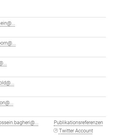
ein@...
born@...
...
old@...
on@...
ssein.bagheri@...
Publikationsreferenzen
Twitter Account