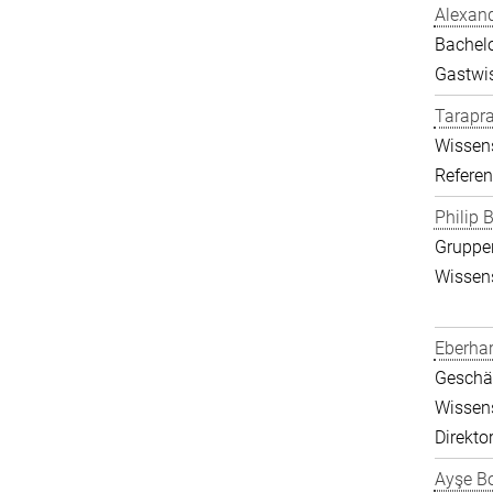
Alexand
Bachelo
Gastwis
Tarapr
Wissens
Referen
Philip B
Gruppen
Wissens
Eberha
Geschäf
Wissens
Direkto
Ayşe Bo