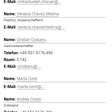
omkarsuresh.chavan@...
Venecia Chávez Medina
PostDoc, Wissenschaftlerin
venecia.chavezmedina@...
Cristian Ciobanu
Gastwissenschaftler
+49-551-5176-490
3.142
cciobanu@...
Marta Conti
marta.conti@...
Andrea Cosso
Doktorand