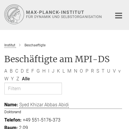
Hauptinhalt
Institut
Beschaeftigte
Beschäftigte am MPI-DS
A
B
C
D
E
F
G
H
I
J
K
L
M
N
O
P
R
S
T
U
V
v
W
Y
Z
Alle
Syed Khizar Abbas Abidi
Doktorand
+49 551-5176-373
2.09