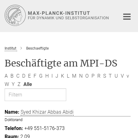
Hauptinhalt
Institut
Beschaeftigte
Beschäftigte am MPI-DS
A
B
C
D
E
F
G
H
I
J
K
L
M
N
O
P
R
S
T
U
V
v
W
Y
Z
Alle
Syed Khizar Abbas Abidi
Doktorand
+49 551-5176-373
2.09