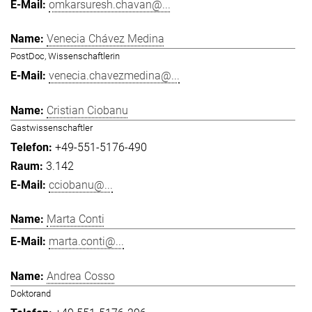
omkarsuresh.chavan@...
Venecia Chávez Medina
PostDoc, Wissenschaftlerin
venecia.chavezmedina@...
Cristian Ciobanu
Gastwissenschaftler
+49-551-5176-490
3.142
cciobanu@...
Marta Conti
marta.conti@...
Andrea Cosso
Doktorand