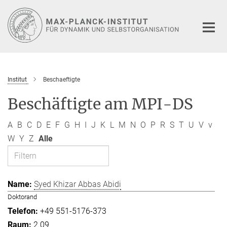
Hauptinhalt
Institut
Beschaeftigte
Beschäftigte am MPI-DS
A
B
C
D
E
F
G
H
I
J
K
L
M
N
O
P
R
S
T
U
V
v
W
Y
Z
Alle
Syed Khizar Abbas Abidi
Doktorand
+49 551-5176-373
2.09