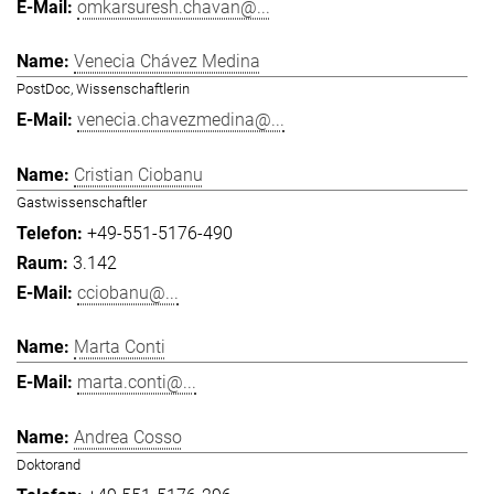
omkarsuresh.chavan@...
Venecia Chávez Medina
PostDoc, Wissenschaftlerin
venecia.chavezmedina@...
Cristian Ciobanu
Gastwissenschaftler
+49-551-5176-490
3.142
cciobanu@...
Marta Conti
marta.conti@...
Andrea Cosso
Doktorand