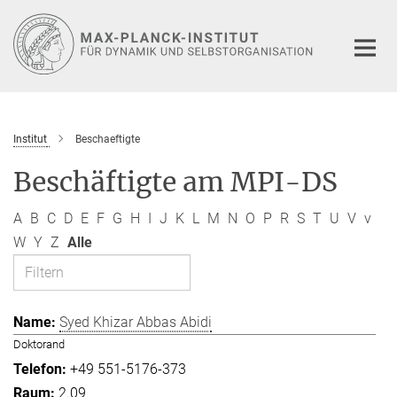
Hauptinhalt
Institut
Beschaeftigte
Beschäftigte am MPI-DS
A
B
C
D
E
F
G
H
I
J
K
L
M
N
O
P
R
S
T
U
V
v
W
Y
Z
Alle
Syed Khizar Abbas Abidi
Doktorand
+49 551-5176-373
2.09