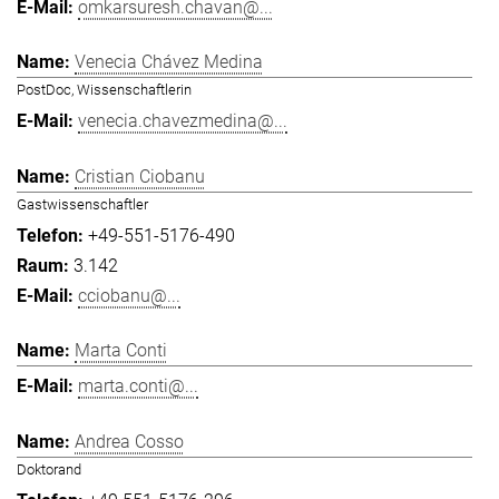
omkarsuresh.chavan@...
Venecia Chávez Medina
PostDoc, Wissenschaftlerin
venecia.chavezmedina@...
Cristian Ciobanu
Gastwissenschaftler
+49-551-5176-490
3.142
cciobanu@...
Marta Conti
marta.conti@...
Andrea Cosso
Doktorand