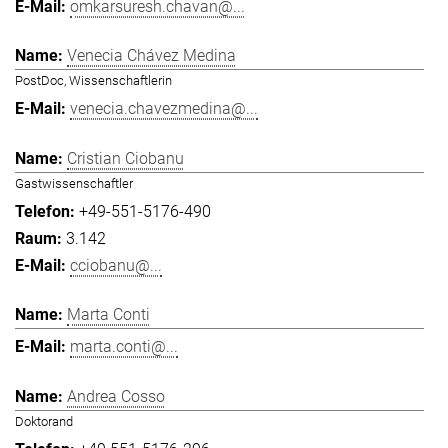
omkarsuresh.chavan@...
Venecia Chávez Medina
PostDoc, Wissenschaftlerin
venecia.chavezmedina@...
Cristian Ciobanu
Gastwissenschaftler
+49-551-5176-490
3.142
cciobanu@...
Marta Conti
marta.conti@...
Andrea Cosso
Doktorand