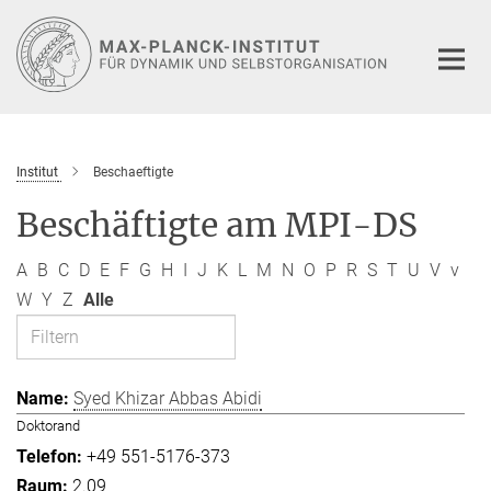
Hauptinhalt
Institut
Beschaeftigte
Beschäftigte am MPI-DS
A
B
C
D
E
F
G
H
I
J
K
L
M
N
O
P
R
S
T
U
V
v
W
Y
Z
Alle
Syed Khizar Abbas Abidi
Doktorand
+49 551-5176-373
2.09