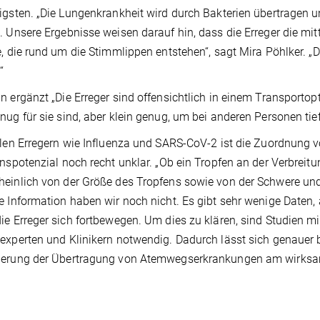
igsten. „Die Lungenkrankheit wird durch Bakterien übertragen u
. Unsere Ergebnisse weisen darauf hin, dass die Erreger die mit
e, die rund um die Stimmlippen entstehen“, sagt Mira Pöhlker. 
“
n ergänzt „Die Erreger sind offensichtlich in einem Transportop
nug für sie sind, aber klein genug, um bei anderen Personen tie
alen Erregern wie Influenza und SARS-CoV-2 ist die Zuordnung 
onspotenzial noch recht unklar. „Ob ein Tropfen an der Verbreitu
einlich von der Größe des Tropfens sowie von der Schwere und d
e Information haben wir noch nicht. Es gibt sehr wenige Daten, 
ie Erreger sich fortbewegen. Um dies zu klären, sind Studien m
experten und Klinikern notwendig. Dadurch lässt sich genau
derung der Übertragung von Atemwegserkrankungen am wirksams