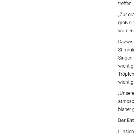
treffen.
„Zur or
groß si
wurden
Dazwisc
Stimmli
Singen 
wichtig
Tröpfch
wichtig
„Unsere
atmosph
bisher 
Der Ent
Hinsich