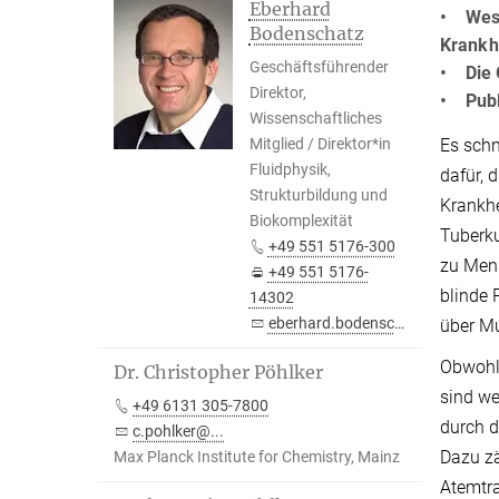
Eberhard
• Wese
Bodenschatz
Krankh
Geschäftsführender
• Die 
Direktor,
• Publi
Wissenschaftliches
Es schn
Mitglied / Direktor*in
Fluidphysik,
dafür, 
Strukturbildung und
Krankhe
Biokomplexität
Tuberk
+49 551 5176-300
zu Mens
+49 551 5176-
blinde 
14302
eberhard.bodenschatz@...
über Mu
Obwohl 
Dr. Christopher Pöhlker
sind we
+49 6131 305-7800
durch d
c.pohlker@...
Dazu zä
Max Planck Institute for Chemistry, Mainz
Atemtra