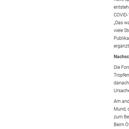
entsteh
COVID-1
„Das wa
viele S
Publika
ergänzt
Nachsc
Die For
Tropfen
danach 
Ursache
Am and
Mund, d
zum Bei
Beim Öf