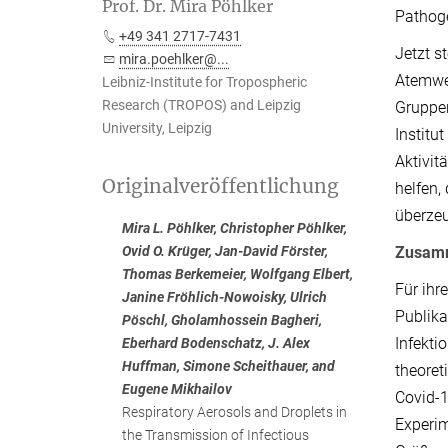
Prof. Dr. Mira Pöhlker
Pathoge
+49 341 2717-7431
Jetzt s
mira.poehlker@...
Atemweg
Leibniz-Institute for Tropospheric
Research (TROPOS) and Leipzig
Gruppen
University, Leipzig
Institu
Aktivit
Originalveröffentlichung
helfen,
überzeu
Mira L. Pöhlker, Christopher Pöhlker,
Zusamm
Ovid O. Krüger, Jan-David Förster,
Thomas Berkemeier, Wolfgang Elbert,
Für ihr
Janine Fröhlich-Nowoisky, Ulrich
Publik
Pöschl, Gholamhossein Bagheri,
Infekti
Eberhard Bodenschatz, J. Alex
Huffman, Simone Scheithauer, and
theoret
Eugene Mikhailov
Covid-
Respiratory Aerosols and Droplets in
Experim
the Transmission of Infectious