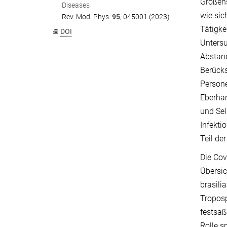
Größen
Diseases
wie sic
Rev. Mod. Phys.
95
, 045001 (2023)
Tätigke
DOI
Unters
Abstand
Berücks
Persone
Eberhar
und Sel
Infekt
Teil de
Die Cov
Übersic
brasili
Tropos
festsaß
Rolle s