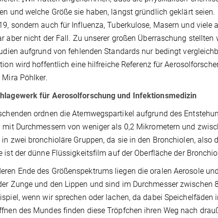
en und welche Größe sie haben, längst gründlich geklärt seien.
9, sondern auch für Influenza, Tuberkulose, Masern und viele a
r aber nicht der Fall. Zu unserer großen Überraschung stellten 
tudien aufgrund von fehlenden Standards nur bedingt vergleich
tion wird hoffentlich eine hilfreiche Referenz für Aerosolforsch
 Mira Pöhlker.
hlagewerk für Aerosolforschung und Infektionsmedizin
schenden ordnen die Atemwegspartikel aufgrund des Entstehung
 mit Durchmessern von weniger als 0,2 Mikrometern und zwis
in zwei bronchioläre Gruppen, da sie in den Bronchiolen, also 
 ist der dünne Flüssigkeitsfilm auf der Oberfläche der Bronchio
eren Ende des Größenspektrums liegen die oralen Aerosole un
er Zunge und den Lippen und sind im Durchmesser zwischen 8 
spiel, wenn wir sprechen oder lachen, da dabei Speichelfäden
fnen des Mundes finden diese Tröpfchen ihren Weg nach drauß