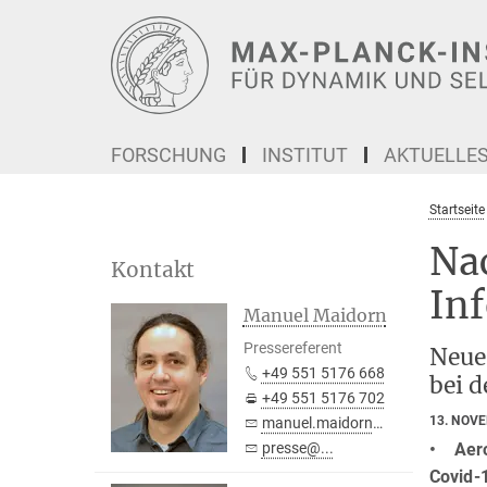
Hauptinhalt
FORSCHUNG
INSTITUT
AKTUELLE
Startseite
Na
Kontakt
In
Manuel Maidorn
Pressereferent
Neue
+49 551 5176 668
bei 
+49 551 5176 702
13. NOV
manuel.maidorn@...
• Aeros
presse@...
Covid-