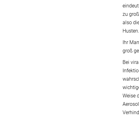
eindeut
zu groß
also di
Husten.
Ihr Man
groß ge
Bei vir
Infekti
wahrsch
wichtig
Weise d
Aerosol
Verhin