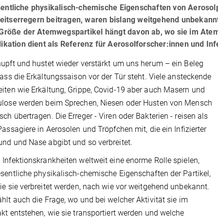
ntliche physikalisch-chemische Eigenschaften von Aerosolpa
eitserregern beitragen, waren bislang weitgehend unbekann
Größe der Atemwegspartikel hängt davon ab, wo sie im Ate
kation dient als Referenz für Aerosolforscher:innen und In
upft und hustet wieder verstärkt um uns herum – ein Beleg
dass die Erkältungssaison vor der Tür steht. Viele ansteckende
iten wie Erkältung, Grippe, Covid-19 aber auch Masern und
ulose werden beim Sprechen, Niesen oder Husten von Mensch
ch übertragen. Die Erreger - Viren oder Bakterien - reisen als
Passagiere in Aerosolen und Tröpfchen mit, die ein Infizierter
nd und Nase abgibt und so verbreitet.
Infektionskrankheiten weltweit eine enorme Rolle spielen,
sentliche physikalisch-chemische Eigenschaften der Partikel,
ie sie verbreitet werden, nach wie vor weitgehend unbekannt.
hlt auch die Frage, wo und bei welcher Aktivität sie im
kt entstehen, wie sie transportiert werden und welche