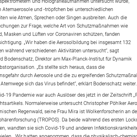
spektrometern und Holografieaufnahmen untersucht wurde,
h Atemaerosole und -tröpfchen bei unterschiedlichen
iten wie Atmen, Sprechen oder Singen ausbreiten. Auch die
uchungen zur Frage, welche Art von Schutzmaßnahmen wie
, Masken und Lüften vor Coronaviren schützen, fanden
ichtigung. „Wir haben die Aerosolbildung bei insgesamt 132
n während verschiedenen Aktivitäten untersucht“, sagt
d Bodenschatz, Direktor am Max-Planck-Institut für Dynamik
bstorganisation. „Es stellte sich heraus, dass die
ionsgefahr durch Aerosole und die zu ergreifenden Schutzmaß
r Atemwege sich das Virus befindet“, erklärt Bodenschatz weiter.
id-19 Pandemie war auch Auslöser des jetzt in der Zeitschrift 
htsartikels. Normalerweise untersucht Christopher Pöhlker Ae
anischen Regenwald, seine Frau Mira ist Wolkenforscherin an der
phärenforschung (TROPOS). Da beide während des ersten Lock
en, wandten sie sich Covid-19 und anderen Infektionskrankheit
pielen. „Wir hatten angenommen, dass die physikalisch-chemi