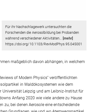
Für ihr Nachschlagewerk untersuchten die
Forschenden die Aerosolbildung bei Probanden
während verschiedener Aktivitäten
…
[mehr]
https://doi.org/10.1103/RevModPhys.95.045001
nahmen maßgeblich davon abhängen, in welchem
„Reviews of Modern Physics“ veröffentlichten
rosolpartikel in Waldökosystemen wie dem
 Universität Leipzig und am Leibniz-Institut für
downs Anfang 2020 wie viele andere zu Hause
en zu, bei denen Aerosole eine entscheidende
schen Grundlagen, wie und wo Atemwegspartikel