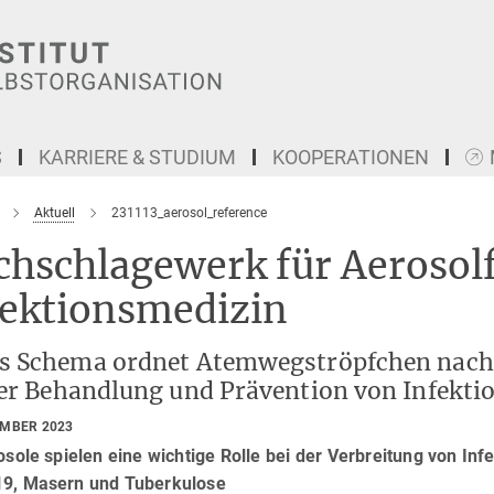
S
KARRIERE & STUDIUM
KOOPERATIONEN
Aktuell
231113_aerosol_reference
chschlagewerk für Aerosol
fektionsmedizin
s Schema ordnet Atemwegströpfchen nach
der Behandlung und Prävention von Infekti
EMBER 2023
ole spielen eine wichtige Rolle bei der Verbreitung von In
19, Masern und Tuberkulose