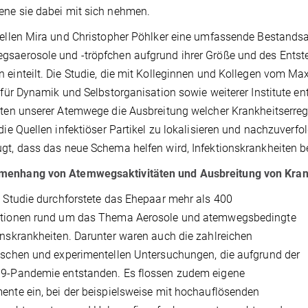
ne sie dabei mit sich nehmen.
tellen Mira und Christopher Pöhlker eine umfassende Bestands
saerosole und -tröpfchen aufgrund ihrer Größe und des Entst
 einteilt. Die Studie, die mit Kolleginnen und Kollegen vom Ma
t für Dynamik und Selbstorganisation sowie weiterer Institute en
äten unserer Atemwege die Ausbreitung welcher Krankheitserrege
 die Quellen infektiöser Partikel zu lokalisieren und nachzuverfol
gt, dass das neue Schema helfen wird, Infektionskrankheiten
enhang von Atemwegsaktivitäten und Ausbreitung von Kran
e Studie durchforstete das Ehepaar mehr als 400
ationen rund um das Thema Aerosole und atemwegsbedingte
onskrankheiten. Darunter waren auch die zahlreichen
ischen und experimentellen Untersuchungen, die aufgrund der
19-Pandemie entstanden. Es flossen zudem eigene
ente ein, bei der beispielsweise mit hochauflösenden