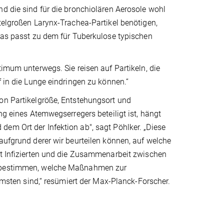
nd die sind für die bronchiolären Aerosole wohl
telgroßen Larynx-Trachea-Partikel benötigen,
„Das passt zu dem für Tuberkulose typischen
timum unterwegs. Sie reisen auf Partikeln, die
f in die Lunge eindringen zu können.“
von Partikelgröße, Entstehungsort und
ng eines Atemwegserregers beteiligt ist, hängt
em Ort der Infektion ab", sagt Pöhlker. „Diese
aufgrund derer wir beurteilen können, auf welche
it Infizierten und die Zusammenarbeit zwischen
er bestimmen, welche Maßnahmen zur
ten sind,“ resümiert der Max-Planck-Forscher.