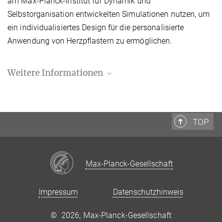
am Max-Planck-Institut für Dynamik und
Selbstorganisation entwickelten Simulationen nutzen, um
ein individualisiertes Design für die personalisierte
Anwendung von Herzpflastern zu ermöglichen.
Weitere Informationen
MPI-DS Presse- und Öffentlichkeitsarbeit
+49 551 5176-668
presse@...
TOP
"Sprunginnovationen zum Organersatz: 2 x Herz,
1 x Bauchspeicheldrüse"
Max-Planck-Gesellschaft
Meldung auf der Seite des Bundesministeriums für Bildung und
Forschung
Impressum
Datenschutzhinweis
©
2026, Max-Planck-Gesellschaft