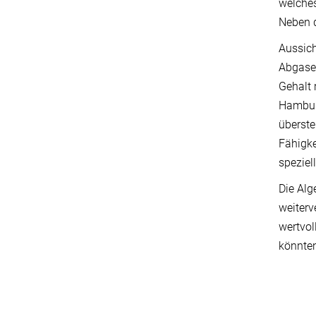
welches
Neben d
Aussich
Abgase 
Gehalt 
Hamburg
überste
Fähigke
speziel
Die Alg
weiterv
wertvol
könnte