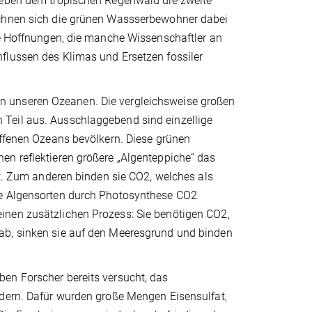
 neben dem tropischen Regenwald die zweite
ichnen sich die grünen Wassserbewohner dabei
ie Hoffnungen, die manche Wissenschaftler an
flussen des Klimas und Ersetzen fossiler
n unseren Ozeanen. Die vergleichsweise großen
Teil aus. Ausschlaggebend sind einzellige
offenen Ozeans bevölkern. Diese grünen
en reflektieren größere „Algenteppiche“ das
zt. Zum anderen binden sie CO2, welches als
le Algensorten durch Photosynthese CO2
inen zusätzlichen Prozess: Sie benötigen CO2,
ab, sinken sie auf den Meeresgrund und binden
en Forscher bereits versucht, das
rdern. Dafür wurden große Mengen Eisensulfat,