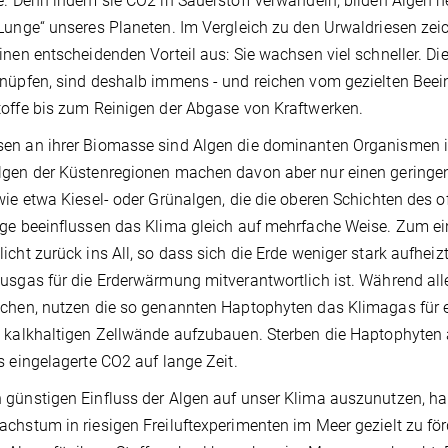
e. Denn indem sie CO2 in Sauerstoff verwandeln, bilden Algen
Lunge“ unseres Planeten. Im Vergleich zu den Urwaldriesen ze
inen entscheidenden Vorteil aus: Sie wachsen viel schneller. D
nüpfen, sind deshalb immens - und reichen vom gezielten Beein
offe bis zum Reinigen der Abgase von Kraftwerken.
n an ihrer Biomasse sind Algen die dominanten Organismen i
gen der Küstenregionen machen davon aber nur einen geringen 
wie etwa Kiesel- oder Grünalgen, die die oberen Schichten des 
ge beeinflussen das Klima gleich auf mehrfache Weise. Zum ein
icht zurück ins All, so dass sich die Erde weniger stark aufhei
usgas für die Erderwärmung mitverantwortlich ist. Während al
chen, nutzen die so genannten Haptophyten das Klimagas für e
 kalkhaltigen Zellwände aufzubauen. Sterben die Haptophyten 
s eingelagerte CO2 auf lange Zeit.
günstigen Einfluss der Algen auf unser Klima auszunutzen, hab
chstum in riesigen Freiluftexperimenten im Meer gezielt zu fö