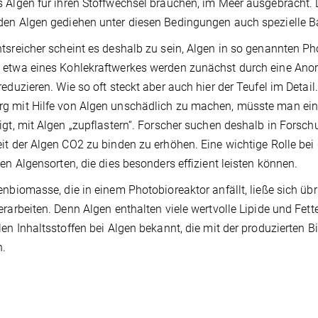
 Algen für ihren Stoffwechsel brauchen, im Meer ausgebracht. 
en Algen gediehen unter diesen Bedingungen auch spezielle B
tsreicher scheint es deshalb zu sein, Algen in so genannten Pho
etwa eines Kohlekraftwerkes werden zunächst durch eine Anord
reduzieren. Wie so oft steckt aber auch hier der Teufel im Deta
 mit Hilfe von Algen unschädlich zu machen, müsste man ein
igt, mit Algen „zupflastern“. Forscher suchen deshalb in Fors
it der Algen CO2 zu binden zu erhöhen. Eine wichtige Rolle be
len Algensorten, die dies besonders effizient leisten können.
enbiomasse, die in einem Photobioreaktor anfällt, ließe sich üb
erarbeiten. Denn Algen enthalten viele wertvolle Lipide und Fett
len Inhaltsstoffen bei Algen bekannt, die mit der produzierten
n.