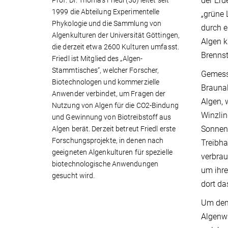
der Erd
Prof. Dr. Thomas Friedl (50) leitet seit
1999 die Abteilung Experimentelle
„grüne 
Phykologie und die Sammlung von
durch e
Algenkulturen der Universität Göttingen,
Algen k
die derzeit etwa 2600 Kulturen umfasst.
Brennst
Friedl ist Mitglied des „Algen-
Stammtisches“, welcher Forscher,
Gemesse
Biotechnologen und kommerzielle
Braunal
Anwender verbindet, um Fragen der
Algen, 
Nutzung von Algen für die CO2-Bindung
Winzlin
und Gewinnung von Biotreibstoff aus
Sonnenl
Algen berät. Derzeit betreut Friedl erste
Forschungsprojekte, in denen nach
Treibha
geeigneten Algenkulturen für spezielle
verbrau
biotechnologische Anwendungen
um ihre
gesucht wird.
dort da
Um den 
Algenwa