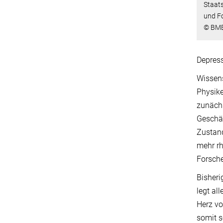
Staats
und Fo
© BMB
Depres
Wissens
Physike
zunächs
Geschäf
Zustand
mehr rh
Forsche
Bisheri
legt al
Herz vo
somit s