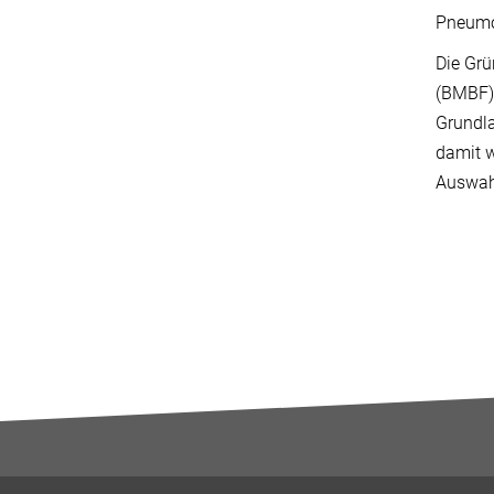
Pneumol
Die Grü
(BMBF).
Grundl
damit w
Auswah