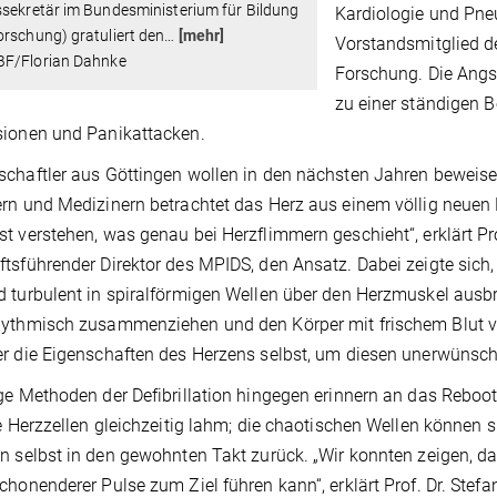
sekretär im Bundesministerium für Bildung
Kardiologie und Pne
rschung) gratuliert den
…
[mehr]
Vorstandsmitglied d
F/Florian Dahnke
Forschung. Die Angs
zu einer ständigen B
sionen und Panikattacken.
chaftler aus Göttingen wollen in den nächsten Jahren beweis
rn und Medizinern betrachtet das Herz aus einem völlig neuen Bl
t verstehen, was genau bei Herzflimmern geschieht“, erklärt Pr
tsführender Direktor des MPIDS, den Ansatz. Dabei zeigte sich, 
 turbulent in spiralförmigen Wellen über den Herzmuskel ausbr
ythmisch zusammenziehen und den Körper mit frischem Blut ver
r die Eigenschaften des Herzens selbst, um diesen unerwünsc
ge Methoden der Defibrillation hingegen erinnern an das Reboo
le Herzzellen gleichzeitig lahm; die chaotischen Wellen können s
n selbst in den gewohnten Takt zurück. „Wir konnten zeigen, d
chonenderer Pulse zum Ziel führen kann“, erklärt Prof. Dr. Stefan