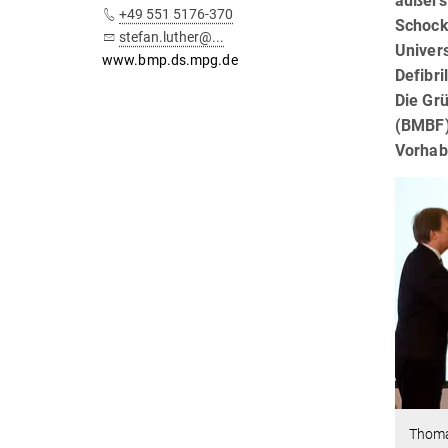
äußers
+49 551 5176-370
Schock
stefan.luther@...
Univer
www.bmp.ds.mpg.de
Defibri
Die Grü
(BMBF),
Vorhab
Thoma