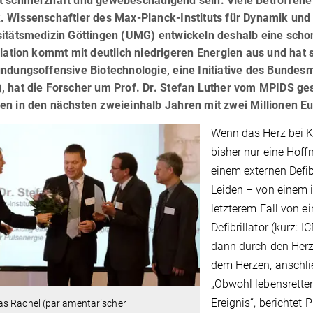
t schmerzhaft und gewebeschädigend sein. Viele Betroffene 
. Wissenschaftler des Max-Planck-Instituts für Dynamik und
sitätsmedizin Göttingen (UMG) entwickeln deshalb eine scho
llation kommt mit deutlich niedrigeren Energien aus und hat 
ndungsoffensive Biotechnologie, eine Initiative des Bundes
 hat die Forscher um Prof. Dr. Stefan Luther vom MPIDS gest
en in den nächsten zweieinhalb Jahren mit zwei Millionen Eu
Wenn das Herz bei K
bisher nur eine Hoff
einem externen Defib
Leiden – von einem i
letzterem Fall von e
Defibrillator (kurz:
dann durch den Her
dem Herzen, anschli
„Obwohl lebensretten
Ereignis“, berichtet 
s Rachel (parlamentarischer