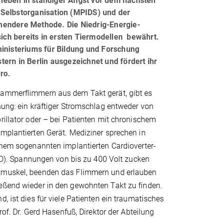
leben in ständiger Angst vor dem nächsten
 Selbstorganisation (MPIDS) und der
nendere Methode. Die Niedrig-Energie-
sich bereits in ersten Tiermodellen bewährt.
ministeriums für Bildung und Forschung
ern in Berlin ausgezeichnet und fördert ihr
ro.
ammerflimmern aus dem Takt gerät, gibt es
nung: ein kräftiger Stromschlag entweder von
rillator oder – bei Patienten mit chronischem
mplantierten Gerät. Mediziner sprechen in
inem sogenannten implantierten Cardioverter-
 ICD). Spannungen von bis zu 400 Volt zucken
zmuskel, beenden das Flimmern und erlauben
eßend wieder in den gewohnten Takt zu finden.
d, ist dies für viele Patienten ein traumatisches
Prof. Dr. Gerd Hasenfuß, Direktor der Abteilung