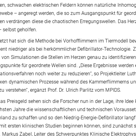
en, schwachen elektrischen Feldern können natürliche Inhomoge
webe – angeregt werden, die so zum Ausgangspunkt für geordn
n verdrängen diese die chaotischen Erregungswellen. Das Herz
 selbst geholfen.
etzt hat sich die Methode bei Vorhofflimmern im Tiermodell b
ent niedriger als bei herkömmlicher Defibrillator-Technologie.
von Simulationen die Stellen im Herzen genau zu identifizieren, 
spunkte für geordnete Wellen sind. „Diese Ergebnisse werden e
llationsverfahren noch weiter zu reduzieren“, so Projektleiter Lut
xen dynamischen Prozesse während des Kammerflimmerns und
zu verstehen“, ergänzt Prof. Dr. Ulrich Parlitz vom MPIDS.
as Preisgeld sehen sich die Forscher nun in der Lage, ihre Idee 
hsten Jahre die wissenschaftlichen und technischen Vorausse
land zu schaffen und so den Niedrig-Energie-Defibrillator langfr
mit ersten klinischen Studien beginnen können, sind zunächst so
r. Markus Zabel, Leiter des Schwerpunktes Klinische Elektrophys