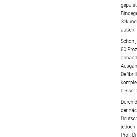
gepulst
Bindege
Sekunde
außen –
Schon j
80 Proz
anhand 
Ausgang
Defibri
komple
besser 
Durch d
der näc
Deutsch
jedoch 
Prof. D