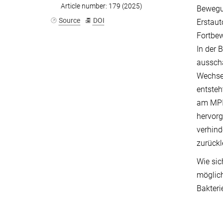
Article number: 179 (2025)
Bewegun
Source
DOI
Erstaut
Fortbew
In der 
ausscha
Wechsel
entsteh
am MPI-
hervorg
verhind
zurückl
Wie sic
möglich
Bakteri