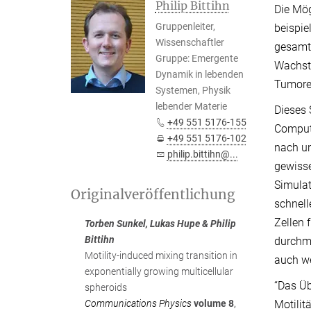
Philip Bittihn
Die Mög
Gruppenleiter,
beispie
Wissenschaftler
gesamte
Gruppe: Emergente
Wachstu
Dynamik in lebenden
Tumoren
Systemen, Physik
lebender Materie
Dieses 
+49 551 5176-155
Comput
+49 551 5176-102
nach un
philip.bittihn@...
gewisse
Simulat
Originalveröffentlichung
schnel
Zellen 
Torben Sunkel, Lukas Hupe & Philip
Bittihn
durchmi
Motility-induced mixing transition in
auch we
exponentially growing multicellular
“Das Üb
spheroids
Motilit
Communications Physics
volume 8
,