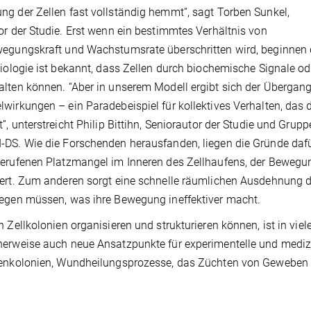
g der Zellen fast vollständig hemmt“, sagt Torben Sunkel,
or der Studie. Erst wenn ein bestimmtes Verhältnis von
egungskraft und Wachstumsrate überschritten wird, beginnen 
Biologie ist bekannt, dass Zellen durch biochemische Signale o
lten können. “Aber in unserem Modell ergibt sich der Überga
wirkungen – ein Paradebeispiel für kollektives Verhalten, das 
t”, unterstreicht Philip Bittihn, Seniorautor der Studie und Grup
DS. Wie die Forschenden herausfanden, liegen die Gründe dafü
erufenen Platzmangel im Inneren des Zellhaufens, der Bewegu
ert. Zum anderen sorgt eine schnelle räumlichen Ausdehnung de
egen müssen, was ihre Bewegung ineffektiver macht.
h Zellkolonien organisieren und strukturieren können, ist in viele
erweise auch neue Ansatzpunkte für experimentelle und medizi
enkolonien, Wundheilungsprozesse, das Züchten von Geweben o