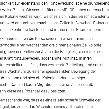
lichkeit zur eigenständigen Fortbewegung ist eine grundlegend
lsweise Zellen. Wissenschaftler des MPI-DS haben untersucht
n Kolonie wechselwirkt, welches sich in den verschiedensten 
m wird dadurch verursacht, dass Zellen in Geweben, Bakterienk
 sich kontinuierlich teilen und immer mehr Raum einnehmen.
Szenario stellten die Forschenden in einem minimalen
ermodell einer wachsenden dreidimensionalen Zellkolonie
d gaben den Zellen zusätzlich die Fähigkeit, sich mit einer
n Kraft fortzubewegen, sogenannte Motilität. In ihren
ionen stellten sie fest, dass vermehrte Zellteilung und somit
leres Wachstum zu einer eingeschränkten Bewegung der
führen kann und sich die Kolonie dadurch weniger
scht. Dann ist kaum Migration einzelner Zellen sichtbar,
nn diese das Potential dazu besitzen.
erraschende war, dass es eine relativ scharfe Schwelle der
ät gibt, bis zu der das Wachstum eines Zellhaufens die