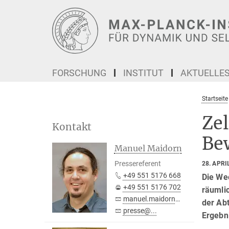
Hauptinhalt
FORSCHUNG
INSTITUT
AKTUELLE
Startseite
Ze
Kontakt
Be
Manuel Maidorn
Pressereferent
28. APRI
+49 551 5176 668
Die We
+49 551 5176 702
räumli
manuel.maidorn@...
der Ab
presse@...
Ergebn