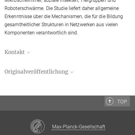
Mikroschwimmer, soziale Insekten, Tiergruppen und
Roboterschwärme. Die Studie liefert daher allgemeine
Erkenntnisse über die Mechanismen, die für die Bildung
gesamtheitlicher Strukturen in Netzwerken aus vielen
Komponenten verantwortlich sind.
Kontakt
Manuel Maidorn
Originalveröffentlichung
Pressereferent
+49 551 5176 668
Yu Duan, Jaime Agudo-Canalejo, Ramin Golestanian, and Benoît
+49 551 5176 702
Mahault
manuel.maidorn@...
Dynamical Pattern Formation without Self-Attraction in Quorum-
TOP
presse@...
Sensing Active Matter: The Interplay between Nonreciprocity
and Motility
Phys. Rev. Lett.
131
, 148301
Max-Planck-Gesellschaft
Source
DOI