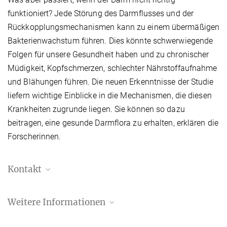
funktioniert? Jede Störung des Darmflusses und der
Rückkopplungsmechanismen kann zu einem übermäßigen
Bakterienwachstum führen. Dies könnte schwerwiegende
Folgen für unsere Gesundheit haben und zu chronischer
Müdigkeit, Kopfschmerzen, schlechter Nährstoffaufnahme
und Blähungen führen. Die neuen Erkenntnisse der Studie
liefern wichtige Einblicke in die Mechanismen, die diesen
Krankheiten zugrunde liegen. Sie können so dazu
beitragen, eine gesunde Darmflora zu erhalten, erklären die
Forscherinnen.
Kontakt
Manuel Maidorn
Weitere Informationen
Pressereferent
+49 551 5176 668
Agnese Codutti, Jonas Cremer, and Karen Alim