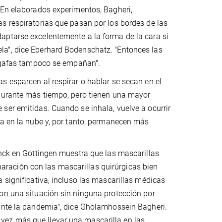
 En elaborados experimentos, Bagheri,
s respiratorias que pasan por los bordes de las
aptarse excelentemente a la forma de la cara si
la", dice Eberhard Bodenschatz. "Entonces las
s gafas tampoco se empañan".
s esparcen al respirar o hablar se secan en el
 durante más tiempo, pero tienen una mayor
ser emitidas. Cuando se inhala, vuelve a ocurrir
ta en la nube y, por tanto, permanecen más
anck en Göttingen muestra que las mascarillas
ración con las mascarillas quirúrgicas bien
 significativa, incluso las mascarillas médicas
con una situación sin ninguna protección por
rante la pandemia", dice Gholamhossein Bagheri.
vez más que llevar una mascarilla en las