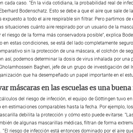
en cada caso. "En la vida cotidiana, la probabilidad real de inf
Eberhard Bodenschatz. Esto se debe a que el aire que sale de la
s expuesto a todo el aire respirable sin filtrar. Pero partimos
as situaciones cuánto aire respirado por un usuario de la masca
r el riesgo de la forma más conservadora posible", explica Bode
 en estas condiciones, se está del lado completamente seguro 
omparativo sin la protección de una máscara, el colchón de se
ón así, podemos determinar la dosis de virus inhalada por una
Gholamhossein Bagheri, jefe de un grupo de investigación del 
anización que ha desempeñado un papel importante en el estu
var máscaras en las escuelas es una buena
cálculos del riesgo de infección, el equipo de Göttingen tuvo e
o en estimaciones comparables hasta la fecha. Por ejemplo, lo
ascarilla debilita la protección y cómo esto puede evitarse. 
mbién de algunas mascarillas médicas, filtran de forma extre
. "El riesgo de infección está entonces dominado por el aire que