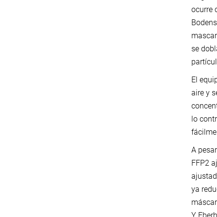
ocurre 
Bodensc
mascari
se dobl
partícu
El equi
aire y 
concent
lo cont
fácilme
A pesar
FFP2 aj
ajustad
ya redu
máscara
Y Eberh