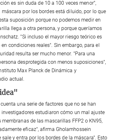
ección es sin duda de 10 a 100 veces menor",
 máscara por los bordes está diluido, por lo que
 de esta suposición porque no podemos medir en
rilla llega a otra persona, y porque queríamos
nschatz. "Si incluso el mayor riesgo teórico es
en condiciones reales". Sin embargo, para el
guridad resulta ser mucho menor. "Para una
 persona desprotegida con menos suposiciones",
Instituto Max Planck de Dinámica y
dio actual.
 idea"
n cuenta una serie de factores que no se han
s investigadores estudiaron cómo un mal ajuste
"Las membranas de las mascarillas FFP2 o KN95,
madamente eficaz", afirma Gholamhossein
 sale y entra por los bordes de la máscara". Esto