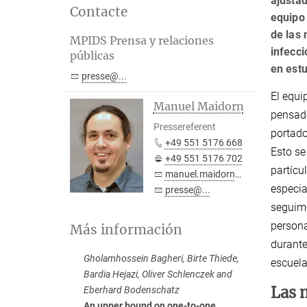
ajustad
Contacte
equipo 
de las
MPIDS Prensa y relaciones
infecci
públicas
en estu
presse@...
El equi
Manuel Maidorn
pensado
Pressereferent
portado
+49 551 5176 668
Esto se
+49 551 5176 702
partícu
manuel.maidorn@...
especia
presse@...
seguimo
persona
Más información
durante
Gholamhossein Bagheri, Birte Thiede,
escuela
Bardia Hejazi, Oliver Schlenczek and
Las 
Eberhard Bodenschatz
An upper bound on one-to-one