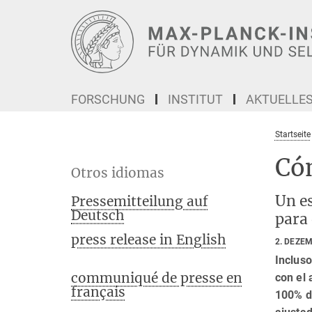
Hauptinhalt
FORSCHUNG
INSTITUT
AKTUELLE
Startseite
Có
Otros idiomas
Un e
Pressemitteilung auf
Deutsch
para 
press release in English
2. DEZE
Incluso
communiqué de presse en
con el 
français
100% de