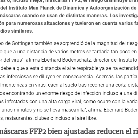
as o, incluso mejor, máscaras FFP2, el riesgo disminuye drá
del Instituto Max Planck de Dinámica y Autoorganización de G
 máscaras cuando se usan de distintas maneras. Los investi
ón para numerosas situaciones y tuvieron en cuenta varios f
dios similares.
po de Göttingen también se sorprendió de la magnitud del riesg
 que a una distancia de varios metros se tardaría tan poco en c
r del virus", afirma Eberhard Bodenschatz, director del Instit
 debe a que a esta distancia el aire respirable ya se ha extendi
las infecciosas se diluyen en consecuencia. Además, las partíc
lmente ricas en virus, caen al suelo tras recorrer una corta dist
s encontrando un enorme riesgo de infección incluso a una dis
s infectadas con una alta carga viral, como ocurre con la vari
 unos minutos y no se lleva mascarilla", afirma Eberhard Boden
s, restaurantes, clubes o incluso al aire libre.
máscaras FFP2 bien ajustadas reducen el r