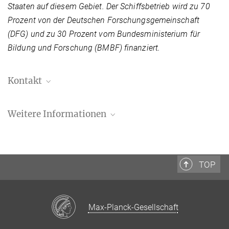
Staaten auf diesem Gebiet. Der Schiffsbetrieb wird zu 70
Prozent von der Deutschen Forschungsgemeinschaft
(DFG) und zu 30 Prozent vom Bundesministerium für
Bildung und Forschung (BMBF) finanziert.
Kontakt
MPI-DS Presse- und Öffentlichkeitsarbeit
Weitere Informationen
+49 551 5176-668
presse@...
4
Die EUREC
A-Kampagne
Webseite der Kooperation
Dr. Annette Kirk
4
TOP
EUREC
A — Internationale Feldstudie
Presse- und Öffentlichkeitsarbeit
untersucht, wie Passatwolken Wetter und Klima
+49 40 41173-374
bestimmen
+49 40 41173-357
Artikel auf der Webseite des Max-Planck-Instituts für Meteorologie
annette.kirk@...
Max-Planck-Gesellschaft
Max-Planck-Institut für Meteorologie, Hamburg