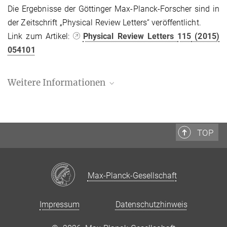
Die Ergebnisse der Göttinger Max-Planck-Forscher sind in
der Zeitschrift „Physical Review Letters“ veröffentlicht.
Link zum Artikel:
Physical Review Letters
115
(2015)
054101
Weitere Informationen
Marc Timme
Ehemaliger Leiter einer Max-Planck-
Forschungsgruppe, Gastwissenschaftler
TOP
Dynamik komplexer Fluide
+49 351 463 34512
+49 351 463 43709
Max-Planck-Gesellschaft
marc.timme@...
MPI-DS Presse- und Öffentlichkeitsarbeit
Impressum
Datenschutzhinweis
+49 551 5176-668
presse@...