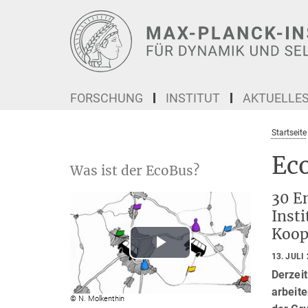
Hauptinhalt
FORSCHUNG
INSTITUT
AKTUELLE
Startseite
Eco
Was ist der EcoBus?
30 E
Inst
Koop
Play
13. JULI
Derzei
Video
arbeite
© N. Molkenthin