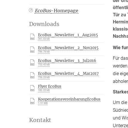
der Gru
öffentl
EcoBus
-Homepage
Tür zu
Hermin
Downloads
klassi
EcoBus_Newsletter_1_Aug2015
Nachha
361.02 kB
Wie fun
EcoBus_Newsletter_2_Nov2015
786.78 kB
Für das
EcoBus_Newsletter_3_Jul2016
753.45 kB
werden.
die eig
EcoBus_Newsletter_4_Mar2017
756.23 kB
abhole
Flyer EcoBus
182.22 kB
Starke
KooperationsvereinbarungEcoBus
Um die
1.51 MB
Südnie
und Wis
Kontakt
Unterze