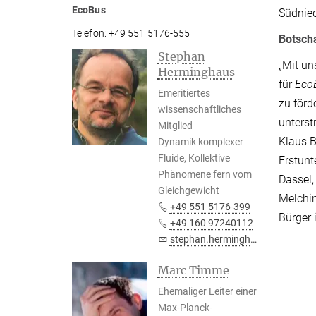
EcoBus
Südnied
Telefon: +49 551 5176-555
Botscha
Stephan
„Mit un
Herminghaus
für
Eco
Emeritiertes
zu förd
wissenschaftliches
unterst
Mitglied
Klaus B
Dynamik komplexer
Fluide, Kollektive
Erstunt
Phänomene fern vom
Dassel, 
Gleichgewicht
Melchin
+49 551 5176-399
Bürger 
+49 160 97240112
stephan.herminghaus@...
Marc Timme
Ehemaliger Leiter einer
Max-Planck-