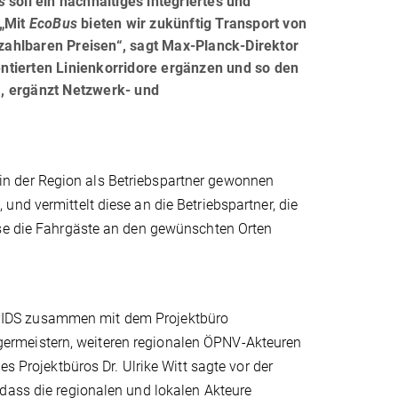
s
soll ein nachhaltiges integriertes und
 „Mit
EcoBus
bieten wir zukünftig Transport von
ahlbaren Preisen“, sagt Max-Planck-Direktor
n­tierten Linienkorridore ergänzen und so den
, ergänzt Netzwerk- und
n der Region als Betriebspartner gewonnen
nd vermittelt diese an die Betriebspartner, die
sse die Fahrgäste an den gewünschten Orten
PIDS zusammen mit dem Projektbüro
ermeistern, weiteren regionalen ÖPNV-Akteuren
es Projektbüros Dr. Ulrike Witt sagte vor der
dass die regionalen und lokalen Akteure