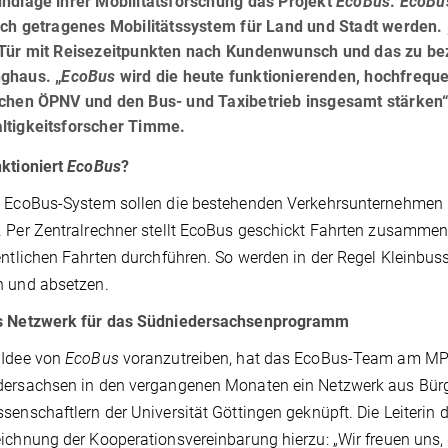
ndlage ihrer Mobilitätsforschung das Projekt
EcoBus
.
EcoBu
ich getragenes Mobilitätssystem für Land und Stadt werden.
 Tür mit Reisezeitpunkten nach Kundenwunsch und das zu bez
ghaus. „
EcoBus
wird die heute funktionierenden, hochfreque
schen ÖPNV und den Bus- und Taxibetrieb insgesamt stärken“
ltigkeitsforscher Timme.
ktioniert
EcoBus
?
 EcoBus-System sollen die bestehenden Verkehrsunternehmen i
 Per Zentralrechner stellt EcoBus geschickt Fahrten zusammen, u
entlichen Fahrten durchführen. So werden in der Regel Kleinbu
n und absetzen.
s Netzwerk für das Südniedersachsenprogramm
 Idee von
EcoBus
voranzutreiben, hat das EcoBus-Team am M
dersachsen in den vergangenen Monaten ein Netzwerk aus Bürg
senschaftlern der Universität Göttingen geknüpft. Die Leiterin d
ichnung der Kooperationsvereinbarung hierzu: „Wir freuen uns, 