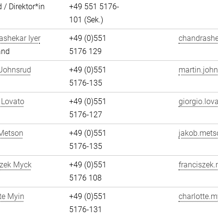
 / Direktor*in
+49 551 5176-
101 (Sek.)
shekar Iyer
+49 (0)551
chandrashek
and
5176 129
 Johnsrud
+49 (0)551
martin.john
5176-135
 Lovato
+49 (0)551
giorgio.lov
5176-127
Metson
+49 (0)551
jakob.mets
5176-135
szek Myck
+49 (0)551
franciszek
5176 108
te Myin
+49 (0)551
charlotte.m
5176-131