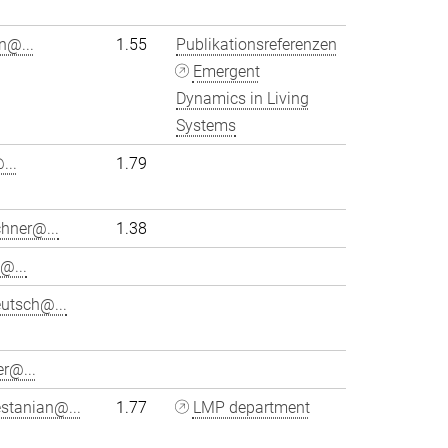
hn@...
1.55
Publikationsreferenzen
Emergent
Dynamics in Living
Systems
...
1.79
chner@...
1.38
@...
utsch@...
r@...
stanian@...
1.77
LMP department