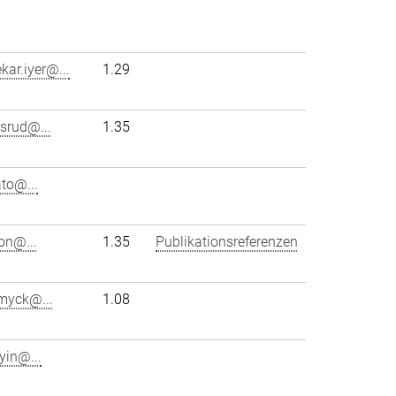
ar.iyer@...
1.29
srud@...
1.35
ato@...
on@...
1.35
Publikationsreferenzen
.myck@...
1.08
yin@...