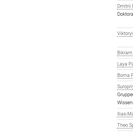
Dmitrii
Doktor
Viktory
Bikram
Laya P
Borna P
Suropri
Gruppen
Wissens
Ilias-Ma
Theo S