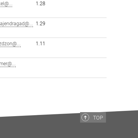
el@...
1.28
gajendragad@...
1.29
zdzon@...
1.11
mer@...
TOP