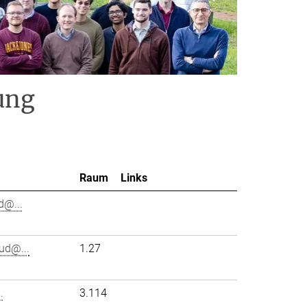
ung
Raum
Links
d@...
ud@...
1.27
.
3.114