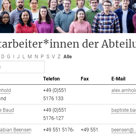
arbeiter*innen der Abteil
D
G
I
J
L
M
N
P
S
V
Z
Alle
Telefon
Fax
E-Mail
nhold
+49 (0)551
alex.arnhol
and
5176 133
e Baud
+49 (0)551
baptiste.ba
5176-127
Fabian Beensen
+49 551 5176-
+49 551
beensen@..