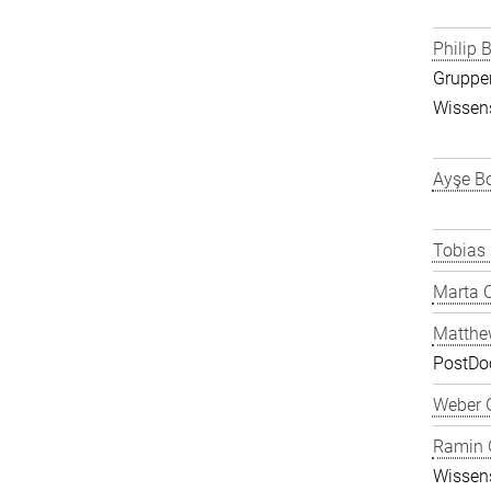
Philip B
Gruppen
Wissens
Ayşe Bo
Tobias
Marta C
Matthe
PostDo
Weber 
Ramin 
Wissens