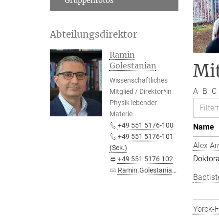
Gruppenfotos
Abteilungsdirektor
Ramin
Mit
Golestanian
Wissenschaftliches
A
B
C
Mitglied / Direktor*in
Physik lebender
Materie
+49 551 5176-100
Name
+49 551 5176-101
Alex Ar
(Sek.)
Doktor
+49 551 5176 102
Ramin.Golestanian@...
Baptist
Yorck-