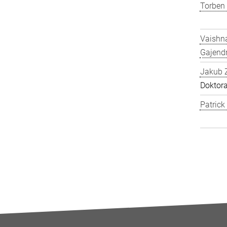
Torben
Vaishn
Gajend
Jakub 
Doktor
Patric