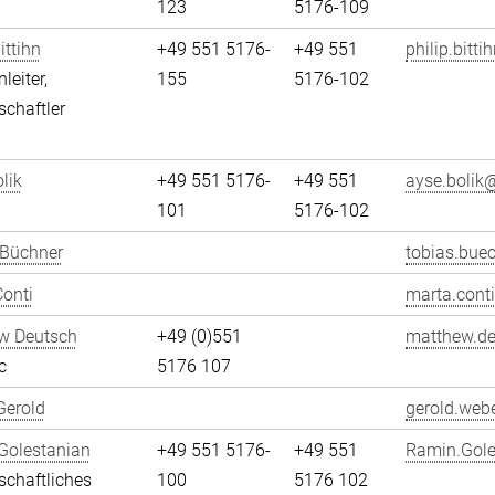
123
5176-109
ittihn
+49 551 5176-
+49 551
philip.bitti
leiter,
155
5176-102
chaftler
lik
+49 551 5176-
+49 551
ayse.bolik@
101
5176-102
 Büchner
tobias.bue
onti
marta.conti
w Deutsch
+49 (0)551
matthew.de
c
5176 107
Gerold
gerold.webe
Golestanian
+49 551 5176-
+49 551
Ramin.Gole
chaftliches
100
5176 102