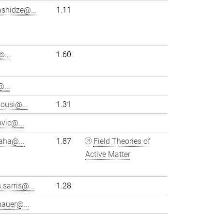
ashidze@...
1.11
...
1.60
...
ousi@...
1.31
vic@...
aha@...
1.87
Field Theories of
Active Matter
.sarris@...
1.28
hauer@...