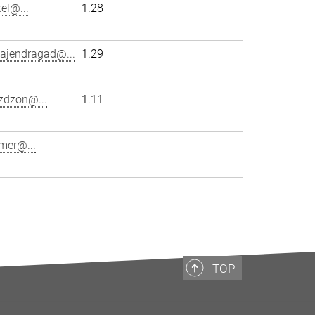
el@...
1.28
gajendragad@...
1.29
zdzon@...
1.11
mer@...
TOP