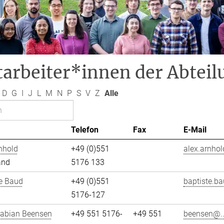
arbeiter*innen der Abteil
D
G
I
J
L
M
N
P
S
V
Z
Alle
Telefon
Fax
E-Mail
nhold
+49 (0)551
alex.arnhol
and
5176 133
e Baud
+49 (0)551
baptiste.ba
5176-127
Fabian Beensen
+49 551 5176-
+49 551
beensen@..