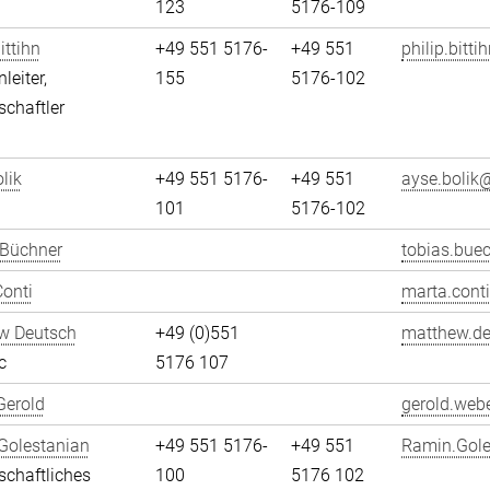
123
5176-109
ittihn
+49 551 5176-
+49 551
philip.bitti
leiter,
155
5176-102
chaftler
lik
+49 551 5176-
+49 551
ayse.bolik@
101
5176-102
 Büchner
tobias.bue
onti
marta.conti
w Deutsch
+49 (0)551
matthew.de
c
5176 107
Gerold
gerold.webe
Golestanian
+49 551 5176-
+49 551
Ramin.Gole
chaftliches
100
5176 102