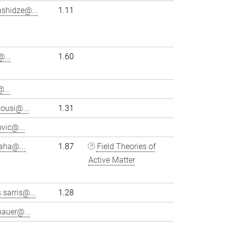
ashidze@...
1.11
...
1.60
...
ousi@...
1.31
vic@...
aha@...
1.87
Field Theories of
Active Matter
.sarris@...
1.28
hauer@...