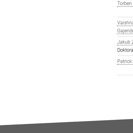
Torben
Vaishn
Gajend
Jakub 
Doktor
Patric