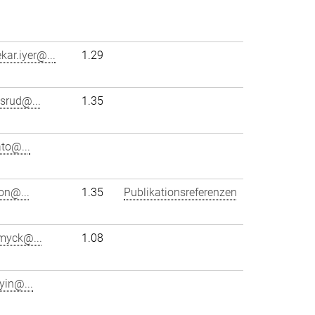
ar.iyer@...
1.29
srud@...
1.35
ato@...
on@...
1.35
Publikationsreferenzen
.myck@...
1.08
yin@...