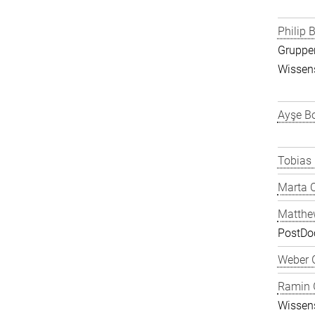
Philip B
Gruppen
Wissens
Ayşe Bo
Tobias
Marta C
Matthe
PostDo
Weber 
Ramin 
Wissens