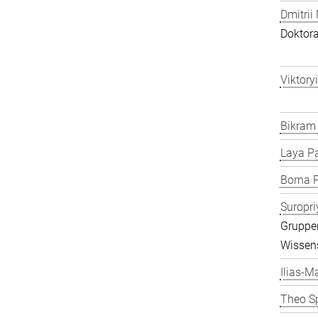
Dmitrii
Doktor
Viktory
Bikram
Laya P
Borna P
Suropri
Gruppen
Wissens
Ilias-Ma
Theo S