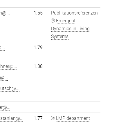
hn@...
1.55
Publikationsreferenzen
Emergent
Dynamics in Living
Systems
...
1.79
chner@...
1.38
@...
utsch@...
r@...
stanian@...
1.77
LMP department