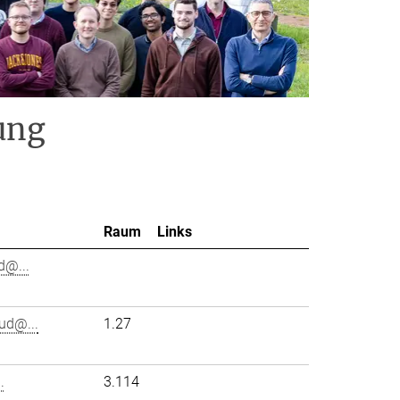
ung
Raum
Links
d@...
ud@...
1.27
.
3.114