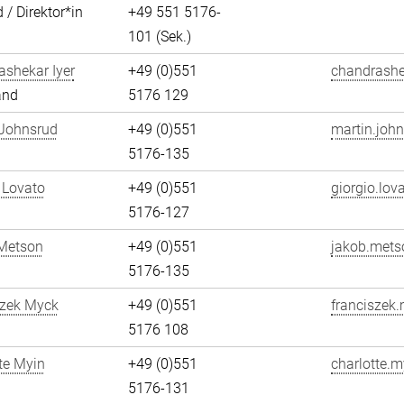
 / Direktor*in
+49 551 5176-
101 (Sek.)
shekar Iyer
+49 (0)551
chandrashek
and
5176 129
 Johnsrud
+49 (0)551
martin.john
5176-135
 Lovato
+49 (0)551
giorgio.lov
5176-127
Metson
+49 (0)551
jakob.mets
5176-135
szek Myck
+49 (0)551
franciszek
5176 108
te Myin
+49 (0)551
charlotte.m
5176-131