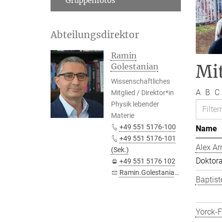
Gruppenfotos
Abteilungsdirektor
Ramin
Mit
Golestanian
Wissenschaftliches
A
B
C
Mitglied / Direktor*in
Physik lebender
Materie
+49 551 5176-100
Name
+49 551 5176-101
Alex Ar
(Sek.)
Doktor
+49 551 5176 102
Ramin.Golestanian@...
Baptist
Yorck-