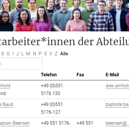
arbeiter*innen der Abteil
D
G
I
J
L
M
N
P
S
V
Z
Alle
Telefon
Fax
E-Mail
nhold
+49 (0)551
alex.arnhol
and
5176 133
e Baud
+49 (0)551
baptiste.ba
5176-127
Fabian Beensen
+49 551 5176-
+49 551
beensen@..