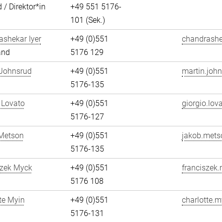
 / Direktor*in
+49 551 5176-
101 (Sek.)
shekar Iyer
+49 (0)551
chandrashek
and
5176 129
 Johnsrud
+49 (0)551
martin.john
5176-135
 Lovato
+49 (0)551
giorgio.lov
5176-127
Metson
+49 (0)551
jakob.mets
5176-135
szek Myck
+49 (0)551
franciszek
5176 108
te Myin
+49 (0)551
charlotte.m
5176-131