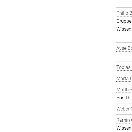
Philip B
Gruppen
Wissens
Ayşe Bo
Tobias
Marta C
Matthe
PostDo
Weber 
Ramin 
Wissens