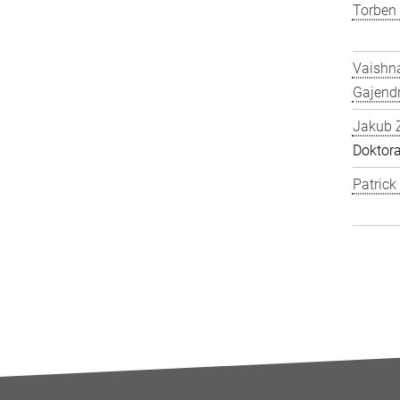
Torben
Vaishn
Gajend
Jakub 
Doktor
Patric