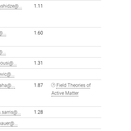
ashidze@...
1.11
...
1.60
...
ousi@...
1.31
vic@...
aha@...
1.87
Field Theories of
Active Matter
.sarris@...
1.28
hauer@...