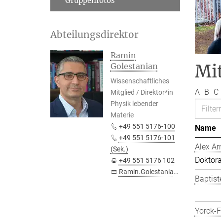
Gruppenfotos
Abteilungsdirektor
Ramin
Mit
Golestanian
Wissenschaftliches
A
B
C
Mitglied / Direktor*in
Physik lebender
Materie
+49 551 5176-100
Name
+49 551 5176-101
Alex Ar
(Sek.)
Doktor
+49 551 5176 102
Ramin.Golestanian@...
Baptist
Yorck-