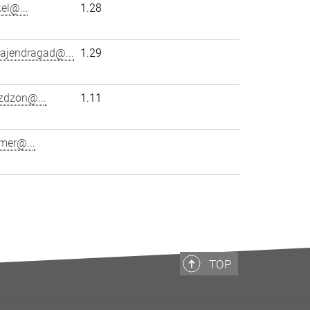
el@...
1.28
gajendragad@...
1.29
zdzon@...
1.11
mer@...
TOP