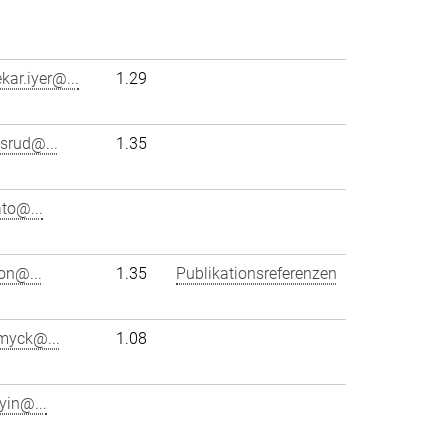
ar.iyer@...
1.29
srud@...
1.35
ato@...
on@...
1.35
Publikationsreferenzen
.myck@...
1.08
yin@...