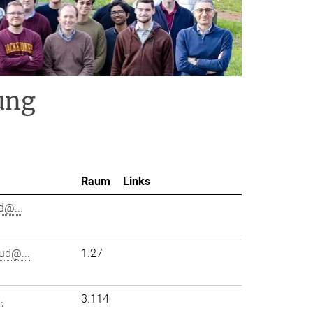
ung
Raum
Links
d@...
ud@...
1.27
.
3.114