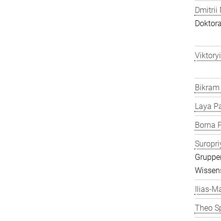
Dmitrii
Doktor
Viktory
Bikram
Laya P
Borna P
Suropri
Gruppen
Wissens
Ilias-Ma
Theo S