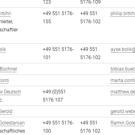
123
5176-109
ittihn
+49 551 5176-
+49 551
philip.bitti
leiter,
155
5176-102
chaftler
lik
+49 551 5176-
+49 551
ayse.bolik@
101
5176-102
 Büchner
tobias.bue
onti
marta.conti
w Deutsch
+49 (0)551
matthew.de
c
5176 107
Gerold
gerold.webe
Golestanian
+49 551 5176-
+49 551
Ramin.Gole
chaftliches
100
5176 102