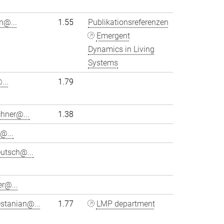
hn@...
1.55
Publikationsreferenzen
Emergent
Dynamics in Living
Systems
...
1.79
chner@...
1.38
@...
utsch@...
r@...
stanian@...
1.77
LMP department