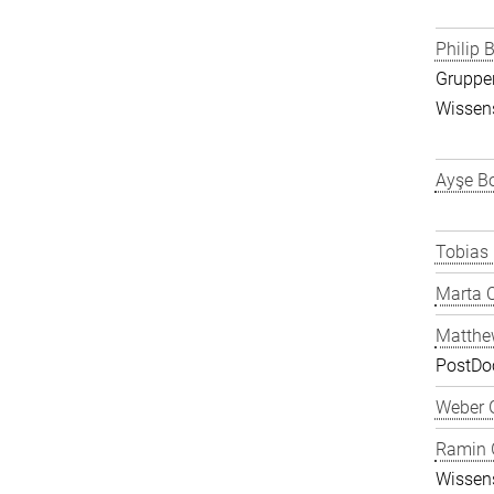
Philip B
Gruppen
Wissens
Ayşe Bo
Tobias
Marta C
Matthe
PostDo
Weber 
Ramin 
Wissens