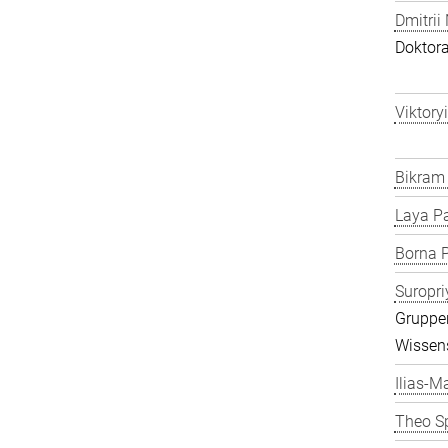
Dmitrii
Doktor
Viktory
Bikram
Laya P
Borna P
Suropri
Gruppen
Wissens
Ilias-Ma
Theo S