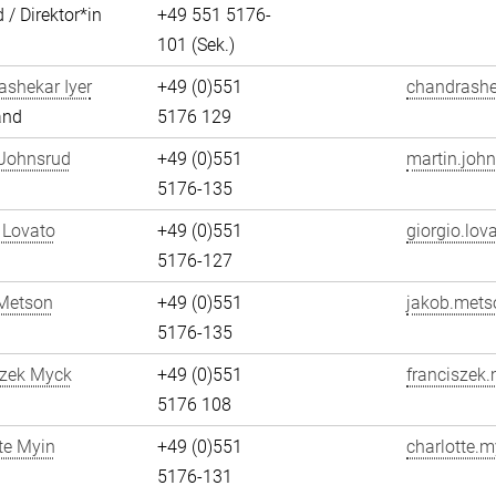
 / Direktor*in
+49 551 5176-
101 (Sek.)
shekar Iyer
+49 (0)551
chandrashek
and
5176 129
 Johnsrud
+49 (0)551
martin.john
5176-135
 Lovato
+49 (0)551
giorgio.lov
5176-127
Metson
+49 (0)551
jakob.mets
5176-135
szek Myck
+49 (0)551
franciszek
5176 108
te Myin
+49 (0)551
charlotte.m
5176-131