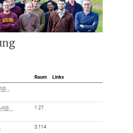
ung
Raum
Links
d@...
ud@...
1.27
.
3.114