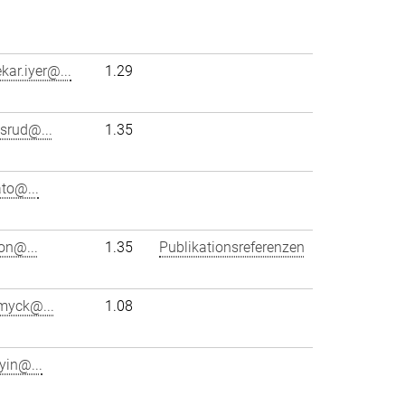
ar.iyer@...
1.29
srud@...
1.35
ato@...
on@...
1.35
Publikationsreferenzen
.myck@...
1.08
yin@...