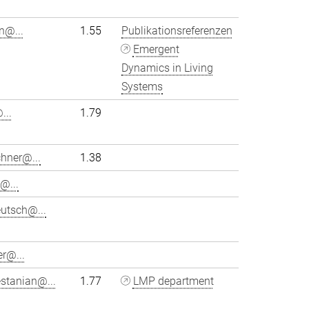
hn@...
1.55
Publikationsreferenzen
Emergent
Dynamics in Living
Systems
...
1.79
chner@...
1.38
@...
utsch@...
r@...
stanian@...
1.77
LMP department