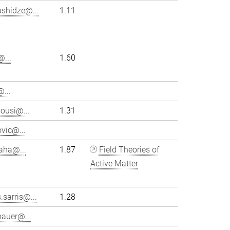
ashidze@...
1.11
...
1.60
...
ousi@...
1.31
vic@...
aha@...
1.87
Field Theories of
Active Matter
.sarris@...
1.28
hauer@...