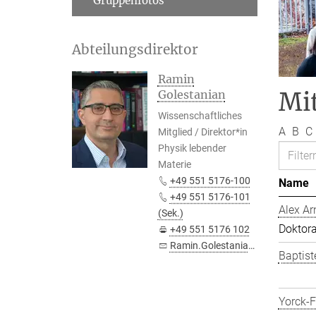
Gruppenfotos
Abteilungsdirektor
Ramin
Mit
Golestanian
Wissenschaftliches
A
B
C
Mitglied / Direktor*in
Physik lebender
Materie
+49 551 5176-100
Name
+49 551 5176-101
Alex Ar
(Sek.)
Doktor
+49 551 5176 102
Ramin.Golestanian@...
Baptist
Yorck-