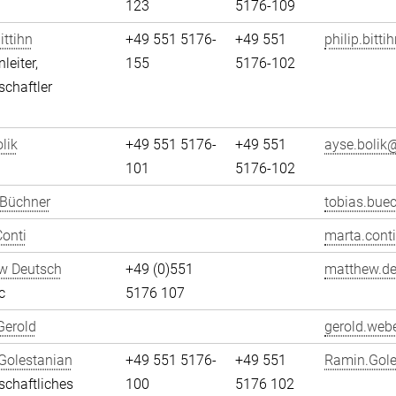
123
5176-109
ittihn
+49 551 5176-
+49 551
philip.bitti
leiter,
155
5176-102
chaftler
lik
+49 551 5176-
+49 551
ayse.bolik@
101
5176-102
 Büchner
tobias.bue
onti
marta.conti
w Deutsch
+49 (0)551
matthew.de
c
5176 107
Gerold
gerold.webe
Golestanian
+49 551 5176-
+49 551
Ramin.Gole
chaftliches
100
5176 102