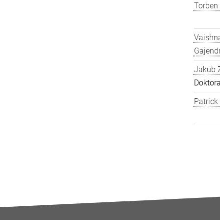
Torben
Vaishn
Gajend
Jakub 
Doktor
Patric