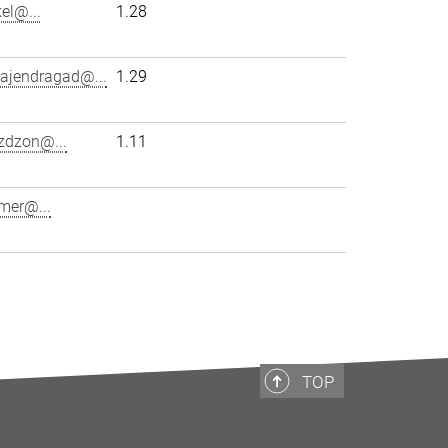
el@...
1.28
gajendragad@...
1.29
zdzon@...
1.11
mer@...
TOP