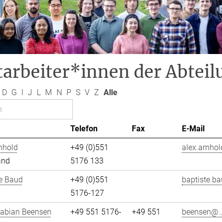
arbeiter*innen der Abteil
D
G
I
J
L
M
N
P
S
V
Z
Alle
Telefon
Fax
E-Mail
nhold
+49 (0)551
alex.arnhol
and
5176 133
e Baud
+49 (0)551
baptiste.ba
5176-127
Fabian Beensen
+49 551 5176-
+49 551
beensen@..