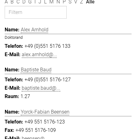
A
B
C
D
G
I
J
L
M
N
P
S
V
Z
Alle
Alex Arnhold
Doktorand
+49 (0)551 5176 133
alex.arnhold@...
Baptiste Baud
+49 (0)551 5176-127
baptiste.baud@...
1.27
Yorck-Fabian Beensen
+49 551 5176-123
+49 551 5176-109
beensen@...