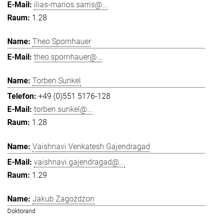
ilias-marios.sarris@...
1.28
Theo Spornhauer
theo.spornhauer@...
Torben Sunkel
+49 (0)551 5176-128
torben.sunkel@...
1.28
Vaishnavi Venkatesh Gajendragad
vaishnavi.gajendragad@...
1.29
Jakub Zagożdżon
Doktorand