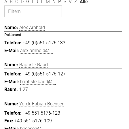
A
B
C
D
G
I
J
L
M
N
P
S
V
Z
Alle
Alex Arnhold
Doktorand
+49 (0)551 5176 133
alex.arnhold@...
Baptiste Baud
+49 (0)551 5176-127
baptiste.baud@...
1.27
Yorck-Fabian Beensen
+49 551 5176-123
+49 551 5176-109
beensen@...