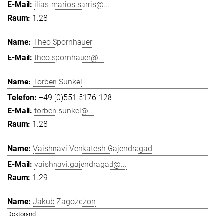
ilias-marios.sarris@...
1.28
Theo Spornhauer
theo.spornhauer@...
Torben Sunkel
+49 (0)551 5176-128
torben.sunkel@...
1.28
Vaishnavi Venkatesh Gajendragad
vaishnavi.gajendragad@...
1.29
Jakub Zagożdżon
Doktorand