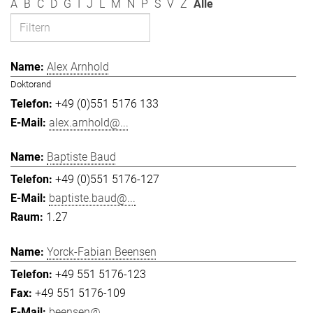
A
B
C
D
G
I
J
L
M
N
P
S
V
Z
Alle
Alex Arnhold
Doktorand
+49 (0)551 5176 133
alex.arnhold@...
Baptiste Baud
+49 (0)551 5176-127
baptiste.baud@...
1.27
Yorck-Fabian Beensen
+49 551 5176-123
+49 551 5176-109
beensen@...