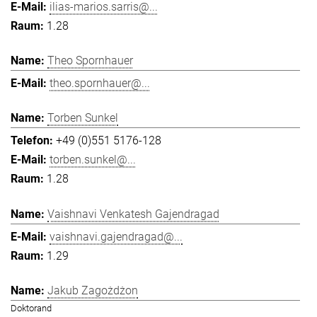
ilias-marios.sarris@...
1.28
Theo Spornhauer
theo.spornhauer@...
Torben Sunkel
+49 (0)551 5176-128
torben.sunkel@...
1.28
Vaishnavi Venkatesh Gajendragad
vaishnavi.gajendragad@...
1.29
Jakub Zagożdżon
Doktorand