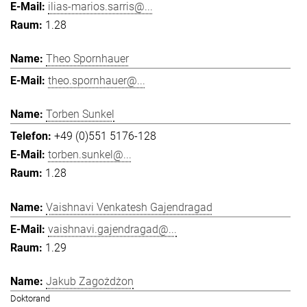
ilias-marios.sarris@...
1.28
Theo Spornhauer
theo.spornhauer@...
Torben Sunkel
+49 (0)551 5176-128
torben.sunkel@...
1.28
Vaishnavi Venkatesh Gajendragad
vaishnavi.gajendragad@...
1.29
Jakub Zagożdżon
Doktorand