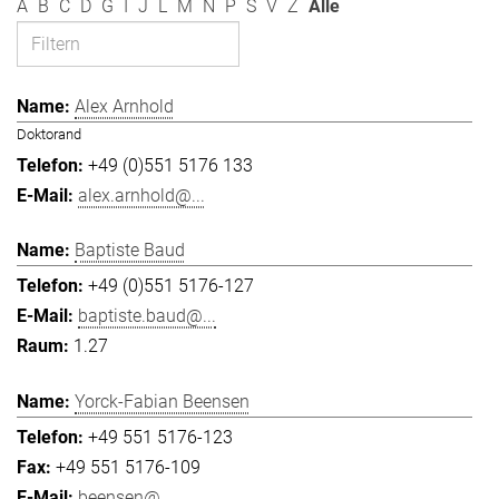
A
B
C
D
G
I
J
L
M
N
P
S
V
Z
Alle
Alex Arnhold
Doktorand
+49 (0)551 5176 133
alex.arnhold@...
Baptiste Baud
+49 (0)551 5176-127
baptiste.baud@...
1.27
Yorck-Fabian Beensen
+49 551 5176-123
+49 551 5176-109
beensen@...