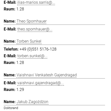
ilias-marios.sarris@...
1.28
Theo Spornhauer
theo.spornhauer@...
Torben Sunkel
+49 (0)551 5176-128
torben.sunkel@...
1.28
Vaishnavi Venkatesh Gajendragad
vaishnavi.gajendragad@...
1.29
Jakub Zagożdżon
Doktorand