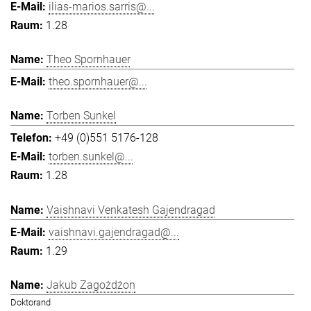
ilias-marios.sarris@...
1.28
Theo Spornhauer
theo.spornhauer@...
Torben Sunkel
+49 (0)551 5176-128
torben.sunkel@...
1.28
Vaishnavi Venkatesh Gajendragad
vaishnavi.gajendragad@...
1.29
Jakub Zagożdżon
Doktorand