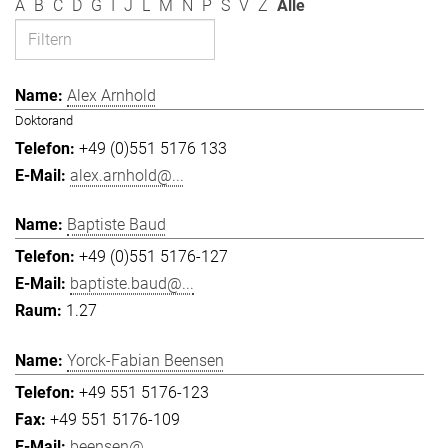
A
B
C
D
G
I
J
L
M
N
P
S
V
Z
Alle
Alex Arnhold
Doktorand
+49 (0)551 5176 133
alex.arnhold@...
Baptiste Baud
+49 (0)551 5176-127
baptiste.baud@...
1.27
Yorck-Fabian Beensen
+49 551 5176-123
+49 551 5176-109
beensen@...