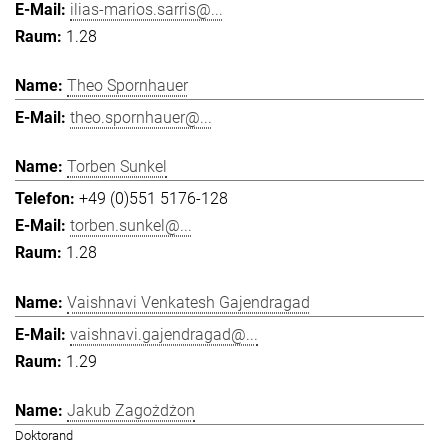
ilias-marios.sarris@...
1.28
Theo Spornhauer
theo.spornhauer@...
Torben Sunkel
+49 (0)551 5176-128
torben.sunkel@...
1.28
Vaishnavi Venkatesh Gajendragad
vaishnavi.gajendragad@...
1.29
Jakub Zagożdżon
Doktorand