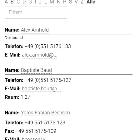
A
B
C
D
G
I
J
L
M
N
P
S
V
Z
Alle
Alex Arnhold
Doktorand
+49 (0)551 5176 133
alex.arnhold@...
Baptiste Baud
+49 (0)551 5176-127
baptiste.baud@...
1.27
Yorck-Fabian Beensen
+49 551 5176-123
+49 551 5176-109
beensen@...