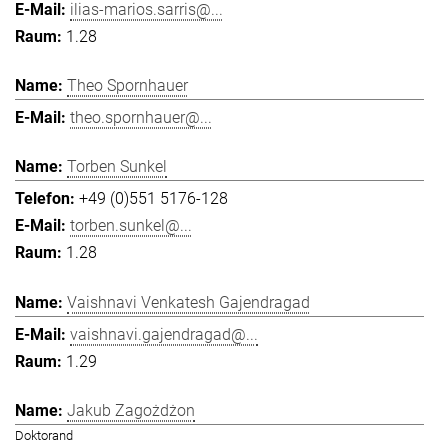
ilias-marios.sarris@...
1.28
Theo Spornhauer
theo.spornhauer@...
Torben Sunkel
+49 (0)551 5176-128
torben.sunkel@...
1.28
Vaishnavi Venkatesh Gajendragad
vaishnavi.gajendragad@...
1.29
Jakub Zagożdżon
Doktorand