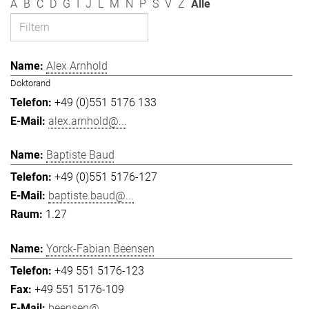
A
B
C
D
G
I
J
L
M
N
P
S
V
Z
Alle
Alex Arnhold
Doktorand
+49 (0)551 5176 133
alex.arnhold@...
Baptiste Baud
+49 (0)551 5176-127
baptiste.baud@...
1.27
Yorck-Fabian Beensen
+49 551 5176-123
+49 551 5176-109
beensen@...