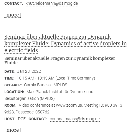
knut.heidemann@ds.mpg.de
CONTACT:
[more]
Seminar über aktuelle Fragen zur Dynamik
komplexer Fluide: Dynamics of active droplets in
electric fields
Seminar über aktuelle Fragen zur Dynamik komplexer
Fluide
Jan 28, 2022
DATE:
10:15 AM - 10:45 AM (Local Time Germany)
TIME:
Carola Buness
MPI-DS
SPEAKER:
Max-Planck-Institut für Dynamik und
LOCATION:
Selbstorganisation (MPIDS)
Video conference at www.zoom.us, Meeting ID: 980 3913
ROOM:
9623, Passcode: 050762
DCF
corinna.maass@ds.mpg.de
HOST:
CONTACT:
[more]