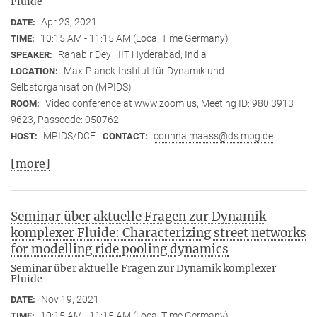
Fluide
Apr 23, 2021
DATE:
10:15 AM - 11:15 AM (Local Time Germany)
TIME:
Ranabir Dey
IIT Hyderabad, India
SPEAKER:
Max-Planck-Institut für Dynamik und
LOCATION:
Selbstorganisation (MPIDS)
Video conference at www.zoom.us, Meeting ID: 980 3913
ROOM:
9623, Passcode: 050762
MPIDS/DCF
corinna.maass@ds.mpg.de
HOST:
CONTACT:
[more]
Seminar über aktuelle Fragen zur Dynamik
komplexer Fluide: Characterizing street networks
for modelling ride pooling dynamics
Seminar über aktuelle Fragen zur Dynamik komplexer
Fluide
Nov 19, 2021
DATE:
10:15 AM - 11:15 AM (Local Time Germany)
TIME: