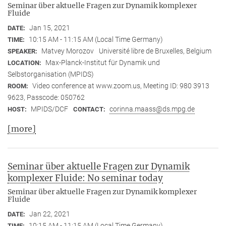
Seminar über aktuelle Fragen zur Dynamik komplexer
Fluide
Jan 15, 2021
DATE:
10:15 AM - 11:15 AM (Local Time Germany)
TIME:
Matvey Morozov
Université libre de Bruxelles, Belgium
SPEAKER:
Max-Planck-Institut für Dynamik und
LOCATION:
Selbstorganisation (MPIDS)
Video conference at www.zoom.us, Meeting ID: 980 3913
ROOM:
9623, Passcode: 050762
MPIDS/DCF
corinna.maass@ds.mpg.de
HOST:
CONTACT:
[more]
Seminar über aktuelle Fragen zur Dynamik
komplexer Fluide: No seminar today
Seminar über aktuelle Fragen zur Dynamik komplexer
Fluide
Jan 22, 2021
DATE:
10:15 AM - 11:15 AM (Local Time Germany)
TIME: