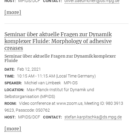
MPIDS/DCF
oliver.baeumchen@ds.mpg.de
HOST:
CONTACT:
[more]
Seminar über aktuelle Fragen zur Dynamik
komplexer Fluide: Morphology of adhesive
creases
Seminar über aktuelle Fragen zur Dynamik komplexer
Fluide
Feb 12, 2021
DATE:
10:15 AM - 11:15 AM (Local Time Germany)
TIME:
Michiel van Limbeek
MPI-DS
SPEAKER:
Max-Planck-Institut für Dynamik und
LOCATION:
Selbstorganisation (MPIDS)
Video conference at www.zoom.us, Meeting ID: 980 3913
ROOM:
9623, Passcode: 050762
MPIDS/DCF
stefan.karpitschka@ds.mpg.de
HOST:
CONTACT:
[more]