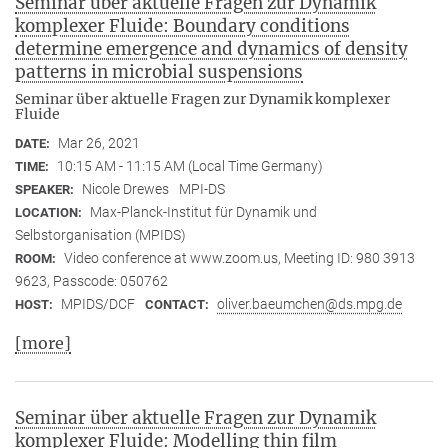
Seminar über aktuelle Fragen zur Dynamik
komplexer Fluide: Boundary conditions
determine emergence and dynamics of density
patterns in microbial suspensions
Seminar über aktuelle Fragen zur Dynamik komplexer
Fluide
Mar 26, 2021
DATE:
10:15 AM - 11:15 AM (Local Time Germany)
TIME:
Nicole Drewes
MPI-DS
SPEAKER:
Max-Planck-Institut für Dynamik und
LOCATION:
Selbstorganisation (MPIDS)
Video conference at www.zoom.us, Meeting ID: 980 3913
ROOM:
9623, Passcode: 050762
MPIDS/DCF
oliver.baeumchen@ds.mpg.de
HOST:
CONTACT:
[more]
Seminar über aktuelle Fragen zur Dynamik
komplexer Fluide: Modelling thin film