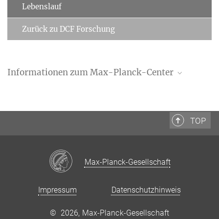
Lebenslauf
Zurück zu DCF Forschung
Informationen zum Max-Planck-Center
Pressemitteilung zur Eröffnung des Max Planck -
University of Twente Center for Complex Fluid
Dynamics
TOP
Seiten der Universität Twente zum Max-Planck-
Center (englisch)
Max-Planck-Gesellschaft
Impressum
Datenschutzhinweis
©
2026, Max-Planck-Gesellschaft